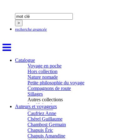
Boillot Henri
Bonnem Éric
Boudart Jean-Louis
Bougault Laurence
Boulnois Lucette
Bourgault Pierrick
recherche avancée
Brès Justine
Brès Romain
Brossier Éric
Buchy Franck
Buffon Bertrand
Catalogue
Buiron Daphné
Voyage en poche
Busquet Gérard
Hors collection
Cagnat René
Nature nomade
Calonne Marc-Antoine
Petite philosophie du voyage
Calvez Tangi
Compagnons de route
Cann Typhaine
Sillages
Carbonnaux Stéphan
Autres collections
Caritey Rémi
La clé des champs
Auteurs et voyageurs
Carrau Noak
Chemins d’étoiles
Caufriez Anne
Visions
Chérel Guillaume
Chambost Germain
Chapuis Éric
Chapuis Amandine