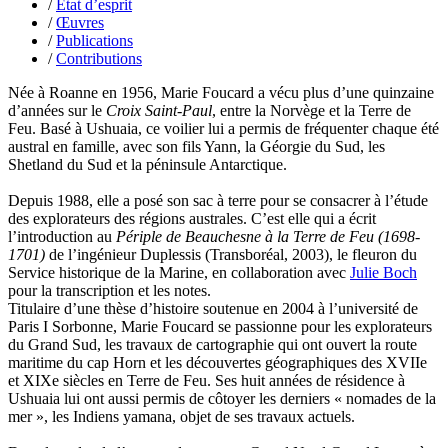
/
État d’esprit
Klein Julie
/
Œuvres
Klotz Lætitia
/
Publications
Klvana Ilya
/
Contributions
Kotry Jérôme
La Brosse Gaële de
Née à Roanne en 1956, Marie Foucard a vécu plus d’une quinzaine
Labouche Didier
d’années sur le
Croix Saint-Paul
, entre la Norvège et la Terre de
Lacarrière Jacques
Feu. Basé à Ushuaia, ce voilier lui a permis de fréquenter chaque été
Lacrampe Corine
austral en famille, avec son fils Yann, la Géorgie du Sud, les
Lagny Laurence
Shetland du Sud et la péninsule Antarctique.
Laheurte Marielle
Lamotte Aymeric de
Depuis 1988, elle a posé son sac à terre pour se consacrer à l’étude
Lanni Dominique
des explorateurs des régions australes. C’est elle qui a écrit
Lanouguère-Bruneau Virginie
l’introduction au
Périple de Beauchesne à la Terre de Feu (1698-
Lantz François
1701)
de l’ingénieur Duplessis (Transboréal, 2003), le fleuron du
Lautier-Gaud Jean
Service historique de la Marine, en collaboration avec
Julie Boch
Le Maître Anne
pour la transcription et les notes.
Leblanc Léopoldine
Titulaire d’une thèse d’histoire soutenue en 2004 à l’université de
Leblay Julien
Paris I Sorbonne, Marie Foucard se passionne pour les explorateurs
Lebrun Alain
du Grand Sud, les travaux de cartographie qui ont ouvert la route
Lefèvre David
maritime du cap Horn et les découvertes géographiques des XVIIe
Lelièvre Olivier
et XIXe siècles en Terre de Feu. Ses huit années de résidence à
Lemire Olivier
Ushuaia lui ont aussi permis de côtoyer les derniers « nomades de la
Lemonnier Philippe
mer », les Indiens yamana, objet de ses travaux actuels.
Lobo Éric
Lodoidamba Chadraabalyn