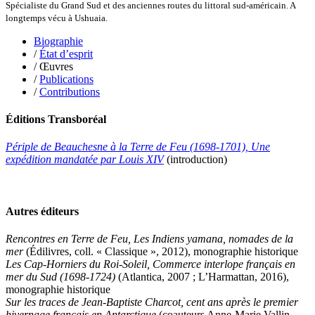
Spécialiste du Grand Sud et des anciennes routes du littoral sud-américain. A
Klein Julie
longtemps vécu à Ushuaia.
Klotz Lætitia
Klvana Ilya
Biographie
Kotry Jérôme
/
État d’esprit
La Brosse Gaële de
/ Œuvres
Labouche Didier
/
Publications
Lacarrière Jacques
/
Contributions
Lacrampe Corine
Lagny Laurence
Éditions Transboréal
Laheurte Marielle
Lamotte Aymeric de
Lanni Dominique
Périple de Beauchesne à la Terre de Feu (1698-1701), Une
Lanouguère-Bruneau Virginie
expédition mandatée par Louis XIV
(introduction)
Lantz François
Lautier-Gaud Jean
Le Maître Anne
Leblanc Léopoldine
Autres éditeurs
Leblay Julien
Lebrun Alain
Rencontres en Terre de Feu, Les Indiens yamana, nomades de la
Lefèvre David
mer
(Édilivres, coll. « Classique », 2012), monographie historique
Lelièvre Olivier
Les Cap-Horniers du Roi-Soleil, Commerce interlope français en
Lemire Olivier
mer du Sud (1698-1724)
(Atlantica, 2007 ; L’Harmattan, 2016),
Lemonnier Philippe
monographie historique
Lobo Éric
Sur les traces de Jean-Baptiste Charcot, cent ans après le premier
Lodoidamba Chadraabalyn
hivernage français en Antarctique
(coauteurs Anne-Marie Vallin-