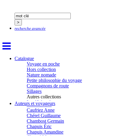
Boillot Henri
Bonnem Éric
Boudart Jean-Louis
Bougault Laurence
Boulnois Lucette
Bourgault Pierrick
recherche avancée
Brès Justine
Brès Romain
Brossier Éric
Buchy Franck
Buffon Bertrand
Catalogue
Buiron Daphné
Voyage en poche
Busquet Gérard
Hors collection
Cagnat René
Nature nomade
Calonne Marc-Antoine
Petite philosophie du voyage
Calvez Tangi
Compagnons de route
Cann Typhaine
Sillages
Carbonnaux Stéphan
Autres collections
Caritey Rémi
La clé des champs
Auteurs et voyageurs
Carrau Noak
Chemins d’étoiles
Caufriez Anne
Visions
Chérel Guillaume
Chambost Germain
Chapuis Éric
Chapuis Amandine