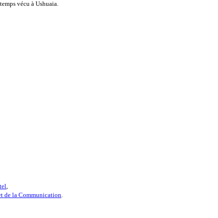
ngtemps vécu à Ushuaia.
tel
,
 et de la Communication
.