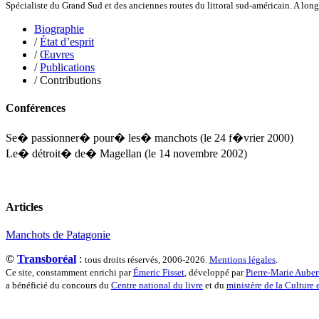
Spécialiste du Grand Sud et des anciennes routes du littoral sud-américain. A lo
Klein Julie
Klotz Lætitia
Biographie
Klvana Ilya
/
État d’esprit
Kotry Jérôme
/
Œuvres
La Brosse Gaële de
/
Publications
Labouche Didier
/ Contributions
Lacarrière Jacques
Lacrampe Corine
Conférences
Lagny Laurence
Laheurte Marielle
Lamotte Aymeric de
Se� passionner� pour� les� manchots
(le 24 f�vrier 2000)
Lanni Dominique
Le� détroit� de� Magellan
(le 14 novembre 2002)
Lanouguère-Bruneau Virginie
Lantz François
Lautier-Gaud Jean
Le Maître Anne
Articles
Leblanc Léopoldine
Leblay Julien
Manchots de Patagonie
Lebrun Alain
Lefèvre David
©
Transboréal
:
tous droits réservés, 2006-2026.
Mentions légales
.
Lelièvre Olivier
Ce site, constamment enrichi par
Émeric Fisset
, développé par
Pierre-Marie Auber
Lemire Olivier
a bénéficié du concours du
Centre national du livre
et du
ministère de la Culture
Lemonnier Philippe
Lobo Éric
Lodoidamba Chadraabalyn