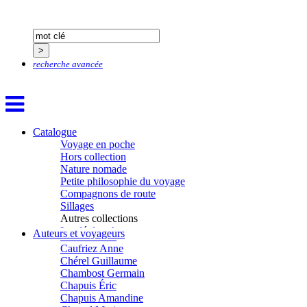
Boillot Henri
Bonnem Éric
Boudart Jean-Louis
Bougault Laurence
Boulnois Lucette
Bourgault Pierrick
recherche avancée
Brès Justine
Brès Romain
Brossier Éric
Buchy Franck
Buffon Bertrand
Catalogue
Buiron Daphné
Voyage en poche
Busquet Gérard
Hors collection
Cagnat René
Nature nomade
Calonne Marc-Antoine
Petite philosophie du voyage
Calvez Tangi
Compagnons de route
Cann Typhaine
Sillages
Carbonnaux Stéphan
Autres collections
Caritey Rémi
La clé des champs
Auteurs et voyageurs
Carrau Noak
Chemins d’étoiles
Caufriez Anne
Visions
Chérel Guillaume
Chambost Germain
Chapuis Éric
Chapuis Amandine