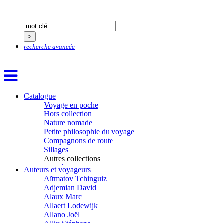
recherche avancée
Catalogue
Voyage en poche
Hors collection
Nature nomade
Petite philosophie du voyage
Compagnons de route
Sillages
Autres collections
La clé des champs
Auteurs et voyageurs
Chemins d’étoiles
Aïtmatov Tchinguiz
Visions
Adjemian David
Alaux Marc
Allaert Lodewijk
Allano Joël