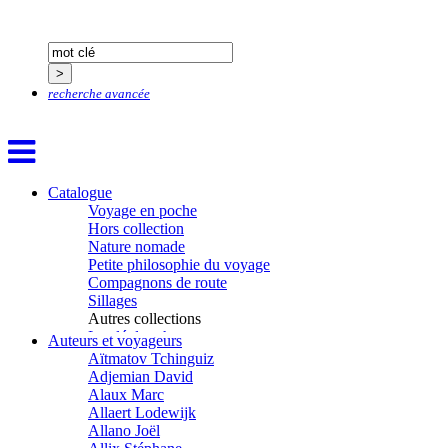
recherche avancée
Catalogue
Voyage en poche
Hors collection
Nature nomade
Petite philosophie du voyage
Compagnons de route
Sillages
Autres collections
La clé des champs
Auteurs et voyageurs
Chemins d’étoiles
Aïtmatov Tchinguiz
Visions
Adjemian David
Alaux Marc
Allaert Lodewijk
Allano Joël