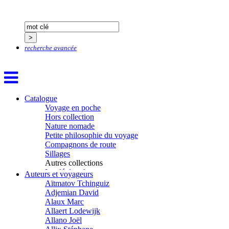
recherche avancée
Catalogue
Voyage en poche
Hors collection
Nature nomade
Petite philosophie du voyage
Compagnons de route
Sillages
Autres collections
La clé des champs
Auteurs et voyageurs
Chemins d’étoiles
Aïtmatov Tchinguiz
Visions
Adjemian David
Alaux Marc
Allaert Lodewijk
Allano Joël