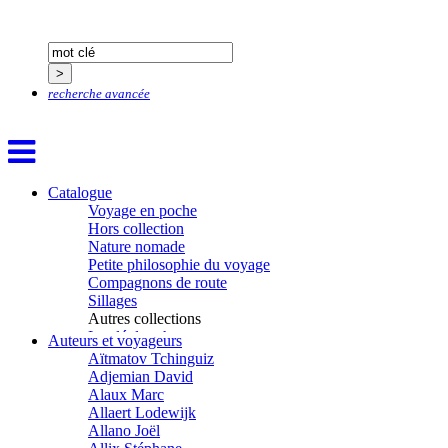
recherche avancée
Catalogue
Voyage en poche
Hors collection
Nature nomade
Petite philosophie du voyage
Compagnons de route
Sillages
Autres collections
La clé des champs
Auteurs et voyageurs
Chemins d’étoiles
Aïtmatov Tchinguiz
Visions
Adjemian David
Alaux Marc
Allaert Lodewijk
Allano Joël