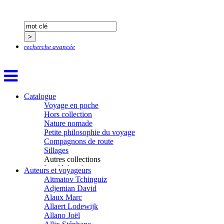
recherche avancée
Catalogue
Voyage en poche
Hors collection
Nature nomade
Petite philosophie du voyage
Compagnons de route
Sillages
Autres collections
La clé des champs
Auteurs et voyageurs
Chemins d’étoiles
Aïtmatov Tchinguiz
Visions
Adjemian David
Alaux Marc
Allaert Lodewijk
Allano Joël