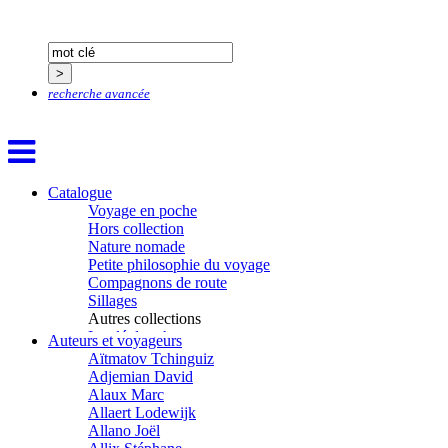
recherche avancée
Catalogue
Voyage en poche
Hors collection
Nature nomade
Petite philosophie du voyage
Compagnons de route
Sillages
Autres collections
La clé des champs
Auteurs et voyageurs
Chemins d’étoiles
Aïtmatov Tchinguiz
Visions
Adjemian David
Alaux Marc
Allaert Lodewijk
Allano Joël