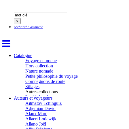
recherche avancée
Catalogue
Voyage en poche
Hors collection
Nature nomade
Petite philosophie du voyage
Compagnons de route
Sillages
Autres collections
La clé des champs
Auteurs et voyageurs
Chemins d’étoiles
Aïtmatov Tchinguiz
Visions
Adjemian David
Alaux Marc
Allaert Lodewijk
Allano Joël