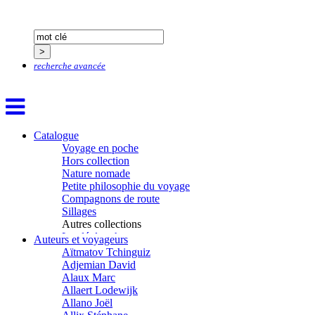
recherche avancée
Catalogue
Voyage en poche
Hors collection
Nature nomade
Petite philosophie du voyage
Compagnons de route
Sillages
Autres collections
La clé des champs
Auteurs et voyageurs
Chemins d’étoiles
Aïtmatov Tchinguiz
Visions
Adjemian David
Alaux Marc
Allaert Lodewijk
Allano Joël