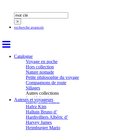
Gana Frédéric
Garcia Antoine
Garde François
Gaullier Tanneguy
Gauthier Yves
recherche avancée
Gemme Pierre
Gendre Florence
Georis Stéphane
Gilbert Frédéric
Giry Julien
Goisque Thomas
Catalogue
Grange Florent
Voyage en poche
Gras Cédric
Hors collection
Griette Olivier
Nature nomade
Guéguéniat Jean-Yves
Petite philosophie du voyage
Guerrier Gérard
Compagnons de route
Guillemot Agnès
Sillages
Guillotel Pierre-Antoine
Autres collections
Guyon Élizabeth
La clé des champs
Auteurs et voyageurs
Haegy Jean-Marie
Chemins d’étoiles
Hafez Kim
Visions
Halluin Bruno d’
Hardivilliers Albéric d’
Harvey James
Heimburger Mario