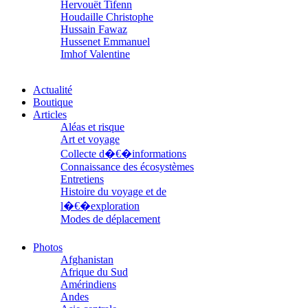
Hervouët Tifenn
Houdaille Christophe
Hussain Fawaz
Hussenet Emmanuel
Imhof Valentine
Jacq Marie-Claire
Jallade Sébastien
Actualité
Janichon Gérard
Boutique
Kerouedan Annie
Articles
Klein Julie
Aléas et risque
Klotz Lætitia
Art et voyage
Klvana Ilya
Kotry Jérôme
Collecte d�€�informations
La Brosse Gaële de
Connaissance des écosystèmes
Labouche Didier
Entretiens
Lacarrière Jacques
Histoire du voyage et de
Lacrampe Corine
l�€�exploration
Lagny Laurence
Modes de déplacement
Laheurte Marielle
Parcours
Lamotte Aymeric de
Parcours choisis
Photos
Lanni Dominique
Patrimoine
Afghanistan
Lanouguère-Bruneau Virginie
Petite ethnographie
Afrique du Sud
Lantz François
Portraits
Amérindiens
Lautier-Gaud Jean
Questions de survie
Andes
Le Maître Anne
Réflexions