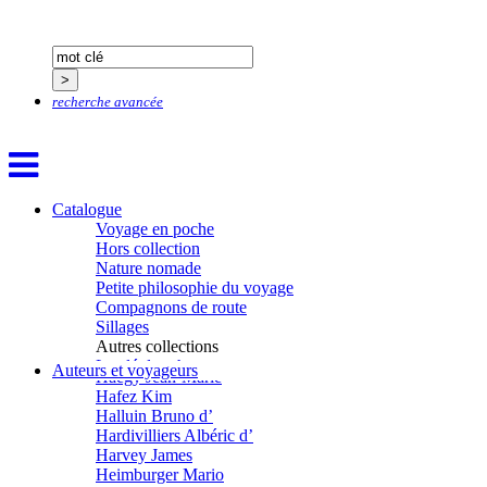
Gana Frédéric
Garcia Antoine
Garde François
Gaullier Tanneguy
Gauthier Yves
recherche avancée
Gemme Pierre
Gendre Florence
Georis Stéphane
Gilbert Frédéric
Giry Julien
Goisque Thomas
Catalogue
Grange Florent
Voyage en poche
Gras Cédric
Hors collection
Griette Olivier
Nature nomade
Guéguéniat Jean-Yves
Petite philosophie du voyage
Guerrier Gérard
Compagnons de route
Guillemot Agnès
Sillages
Guillotel Pierre-Antoine
Autres collections
Guyon Élizabeth
La clé des champs
Auteurs et voyageurs
Haegy Jean-Marie
Chemins d’étoiles
Hafez Kim
Visions
Halluin Bruno d’
Hardivilliers Albéric d’
Harvey James
Heimburger Mario