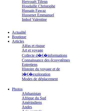
Hervouët Tifenn
Houdaille Christophe
Hussain Fawaz
Hussenet Emmanuel
Imhof Valentine
Jacq Marie-Claire
Jallade Sébastien
Actualité
Janichon Gérard
Boutique
Kerouedan Annie
Articles
Klein Julie
Aléas et risque
Klotz Lætitia
Art et voyage
Klvana Ilya
Kotry Jérôme
Collecte d�€�informations
La Brosse Gaële de
Connaissance des écosystèmes
Labouche Didier
Entretiens
Lacarrière Jacques
Histoire du voyage et de
Lacrampe Corine
l�€�exploration
Lagny Laurence
Modes de déplacement
Laheurte Marielle
Parcours
Lamotte Aymeric de
Parcours choisis
Photos
Lanni Dominique
Patrimoine
Afghanistan
Lanouguère-Bruneau Virginie
Petite ethnographie
Afrique du Sud
Lantz François
Portraits
Amérindiens
Lautier-Gaud Jean
Questions de survie
Andes
Le Maître Anne
Réflexions