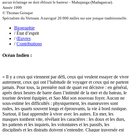
aucun éclairage ne doit éblouir le barreur – Mahajanga (Madagascar).
Luzzatto-Béjanin Béatrice
Année 1999
Manoukian Patrick
© Thomas Goisque
Marcel Patrick
Spécialiste du Vietnam. A navigué 20 000 milles sur une jonque traditionnelle.
Marthaler Claude
Mathé Brian
Biographie
Mathieu Sandra
/ État d’esprit
Miollis Bertrand de
/
Œuvres
Mittelette Eddie
/
Contributions
Monchaud Morgan
Mouginet Xavier
Océan Indien :
Moullec Christian
Muller Victor
Neyret Pierre
Neyroud Michel
« Il y a ceux qui viennent par défi, ceux qui veulent essayer de vivre
Nicolas Philippe
autrement, ceux qui ont l’habitude de voyager et ceux qui ne partent
Niveau Stéphane
jamais. Pour tous, la première nuit de quart est décisive : en général,
Noacco Cristina
après deux heures de barre dans l’intimité de la mer et du bateau, le
Nobili Johanna
touriste devient équipier, et
Sao Mai
son nouveau foyer. Aucun ne
Nodet Mariette
sous-estime les difficultés : physiquement, les manœuvres sont
Nodet Philippe
rudes, les quarts souvent longs et éprouvants, la vie à bord rustique.
Ollivier-Henry Jocelyne
Surtout, il faut apprendre à vivre avec les autres. En mer, les
Olmedo Éric
masques tombent vite, révélant les caractères : les doux et les durs,
Pacquier Thierry
les patients et les inquiets, les volontaires et les passifs, les
Pajetnov Valentin
disciplinés et les distraits doivent s’entendre. Chaque traversée est
Pastureau Jean