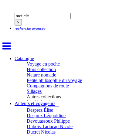
Chicurel Arnaud
Clémenceau Adrien
Colonna d’Istria Jérôme
Conesa Gabriel
Corazza Pascal
Cotta Jean-Marc
recherche avancée
Cousergue Arnaud
Crane Adrian
Crane Richard
Croiziers de Lacvivier Aurélie
Dash Naraa
Catalogue
Debove Florence
Voyage en poche
Dectot de Christen Antoine
Hors collection
Dedet Christian
Nature nomade
Degoul Franck
Petite philosophie du voyage
Delaunay Matthieu
Compagnons de route
Deledicque Sébastien
Sillages
Delloye Bernard
Autres collections
Delloye Mélanie
La clé des champs
Auteurs et voyageurs
Descave Nicolas
Chemins d’étoiles
Desprez Élise
Visions
Desprez Léopoldine
Devouassoux Philippe
Dubois-Tartacap Nicole
Ducret Nicolas