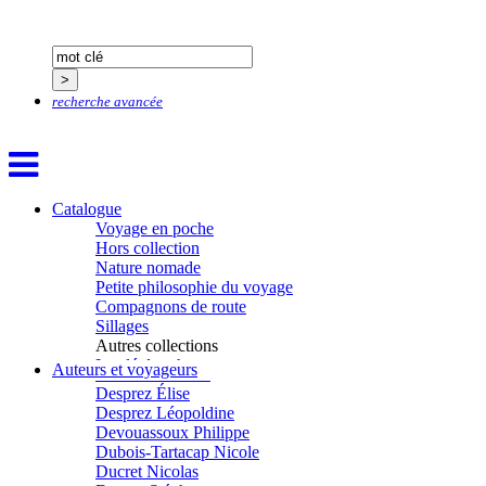
Chicurel Arnaud
Clémenceau Adrien
Colonna d’Istria Jérôme
Conesa Gabriel
Corazza Pascal
Cotta Jean-Marc
recherche avancée
Cousergue Arnaud
Crane Adrian
Crane Richard
Croiziers de Lacvivier Aurélie
Dash Naraa
Catalogue
Debove Florence
Voyage en poche
Dectot de Christen Antoine
Hors collection
Dedet Christian
Nature nomade
Degoul Franck
Petite philosophie du voyage
Delaunay Matthieu
Compagnons de route
Deledicque Sébastien
Sillages
Delloye Bernard
Autres collections
Delloye Mélanie
La clé des champs
Auteurs et voyageurs
Descave Nicolas
Chemins d’étoiles
Desprez Élise
Visions
Desprez Léopoldine
Devouassoux Philippe
Dubois-Tartacap Nicole
Ducret Nicolas