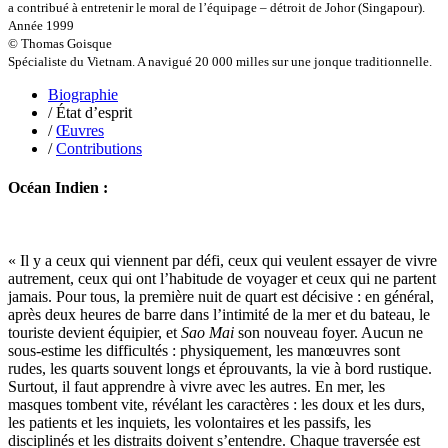
a contribué à entretenir le moral de l’équipage – détroit de Johor (Singapour).
Luzzatto-Béjanin Béatrice
Année 1999
Manoukian Patrick
© Thomas Goisque
Marcel Patrick
Spécialiste du Vietnam. A navigué 20 000 milles sur une jonque traditionnelle.
Marthaler Claude
Mathé Brian
Biographie
Mathieu Sandra
/ État d’esprit
Miollis Bertrand de
/
Œuvres
Mittelette Eddie
/
Contributions
Monchaud Morgan
Mouginet Xavier
Océan Indien :
Moullec Christian
Muller Victor
Neyret Pierre
Neyroud Michel
« Il y a ceux qui viennent par défi, ceux qui veulent essayer de vivre
Nicolas Philippe
autrement, ceux qui ont l’habitude de voyager et ceux qui ne partent
Niveau Stéphane
jamais. Pour tous, la première nuit de quart est décisive : en général,
Noacco Cristina
après deux heures de barre dans l’intimité de la mer et du bateau, le
Nobili Johanna
touriste devient équipier, et
Sao Mai
son nouveau foyer. Aucun ne
Nodet Mariette
sous-estime les difficultés : physiquement, les manœuvres sont
Nodet Philippe
rudes, les quarts souvent longs et éprouvants, la vie à bord rustique.
Ollivier-Henry Jocelyne
Surtout, il faut apprendre à vivre avec les autres. En mer, les
Olmedo Éric
masques tombent vite, révélant les caractères : les doux et les durs,
Pacquier Thierry
les patients et les inquiets, les volontaires et les passifs, les
Pajetnov Valentin
disciplinés et les distraits doivent s’entendre. Chaque traversée est
Pastureau Jean