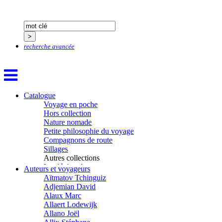
recherche avancée
Catalogue
Voyage en poche
Hors collection
Nature nomade
Petite philosophie du voyage
Compagnons de route
Sillages
Autres collections
La clé des champs
Auteurs et voyageurs
Chemins d’étoiles
Aïtmatov Tchinguiz
Visions
Adjemian David
Alaux Marc
Allaert Lodewijk
Allano Joël