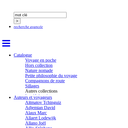
recherche avancée
Catalogue
Voyage en poche
Hors collection
Nature nomade
Petite philosophie du voyage
Compagnons de route
Sillages
Autres collections
La clé des champs
Auteurs et voyageurs
Chemins d’étoiles
Aïtmatov Tchinguiz
Visions
Adjemian David
Alaux Marc
Allaert Lodewijk
Allano Joël