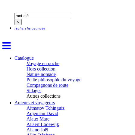
recherche avancée
Catalogue
Voyage en poche
Hors collection
Nature nomade
Petite philosophie du voyage
Compagnons de route
Sillages
Autres collections
La clé des champs
Auteurs et voyageurs
Chemins d’étoiles
Aïtmatov Tchinguiz
Visions
Adjemian David
Alaux Marc
Allaert Lodewijk
Allano Joël