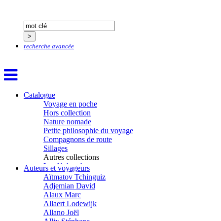
recherche avancée
Catalogue
Voyage en poche
Hors collection
Nature nomade
Petite philosophie du voyage
Compagnons de route
Sillages
Autres collections
La clé des champs
Auteurs et voyageurs
Chemins d’étoiles
Aïtmatov Tchinguiz
Visions
Adjemian David
Alaux Marc
Allaert Lodewijk
Allano Joël