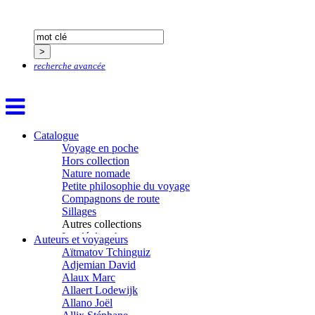
recherche avancée
Catalogue
Voyage en poche
Hors collection
Nature nomade
Petite philosophie du voyage
Compagnons de route
Sillages
Autres collections
La clé des champs
Auteurs et voyageurs
Chemins d’étoiles
Aïtmatov Tchinguiz
Visions
Adjemian David
Alaux Marc
Allaert Lodewijk
Allano Joël