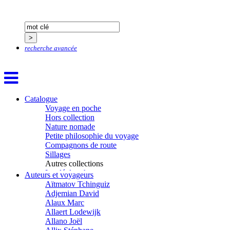
recherche avancée
Catalogue
Voyage en poche
Hors collection
Nature nomade
Petite philosophie du voyage
Compagnons de route
Sillages
Autres collections
La clé des champs
Auteurs et voyageurs
Chemins d’étoiles
Aïtmatov Tchinguiz
Visions
Adjemian David
Alaux Marc
Allaert Lodewijk
Allano Joël