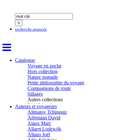
recherche avancée
Catalogue
Voyage en poche
Hors collection
Nature nomade
Petite philosophie du voyage
Compagnons de route
Sillages
Autres collections
La clé des champs
Auteurs et voyageurs
Chemins d’étoiles
Aïtmatov Tchinguiz
Visions
Adjemian David
Alaux Marc
Allaert Lodewijk
Allano Joël