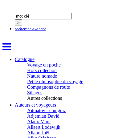
recherche avancée
Catalogue
Voyage en poche
Hors collection
Nature nomade
Petite philosophie du voyage
Compagnons de route
Sillages
Autres collections
La clé des champs
Auteurs et voyageurs
Chemins d’étoiles
Aïtmatov Tchinguiz
Visions
Adjemian David
Alaux Marc
Allaert Lodewijk
Allano Joël