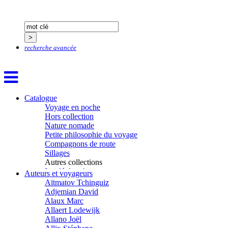
recherche avancée
Catalogue
Voyage en poche
Hors collection
Nature nomade
Petite philosophie du voyage
Compagnons de route
Sillages
Autres collections
La clé des champs
Auteurs et voyageurs
Chemins d’étoiles
Aïtmatov Tchinguiz
Visions
Adjemian David
Alaux Marc
Allaert Lodewijk
Allano Joël