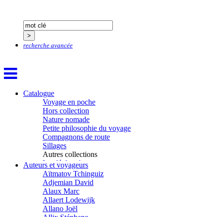
recherche avancée
Catalogue
Voyage en poche
Hors collection
Nature nomade
Petite philosophie du voyage
Compagnons de route
Sillages
Autres collections
La clé des champs
Auteurs et voyageurs
Chemins d’étoiles
Aïtmatov Tchinguiz
Visions
Adjemian David
Alaux Marc
Allaert Lodewijk
Allano Joël