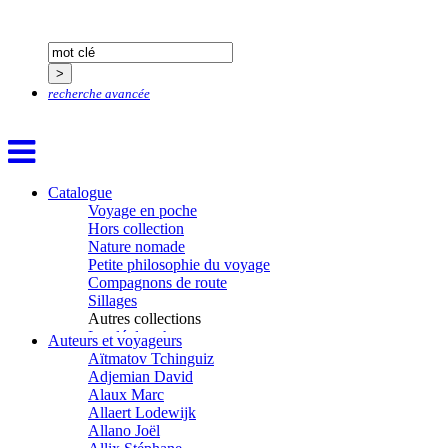
recherche avancée
Catalogue
Voyage en poche
Hors collection
Nature nomade
Petite philosophie du voyage
Compagnons de route
Sillages
Autres collections
La clé des champs
Auteurs et voyageurs
Chemins d’étoiles
Aïtmatov Tchinguiz
Visions
Adjemian David
Alaux Marc
Allaert Lodewijk
Allano Joël