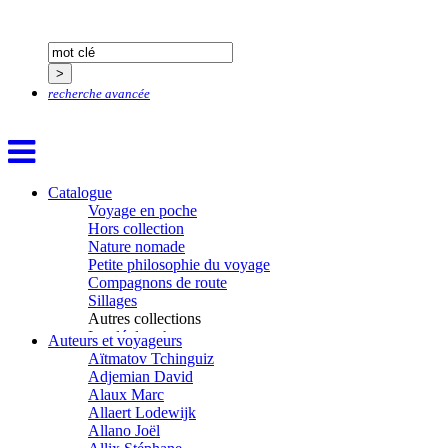
recherche avancée
Catalogue
Voyage en poche
Hors collection
Nature nomade
Petite philosophie du voyage
Compagnons de route
Sillages
Autres collections
La clé des champs
Auteurs et voyageurs
Chemins d’étoiles
Aïtmatov Tchinguiz
Visions
Adjemian David
Alaux Marc
Allaert Lodewijk
Allano Joël