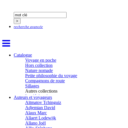
recherche avancée
Catalogue
Voyage en poche
Hors collection
Nature nomade
Petite philosophie du voyage
Compagnons de route
Sillages
Autres collections
La clé des champs
Auteurs et voyageurs
Chemins d’étoiles
Aïtmatov Tchinguiz
Visions
Adjemian David
Alaux Marc
Allaert Lodewijk
Allano Joël