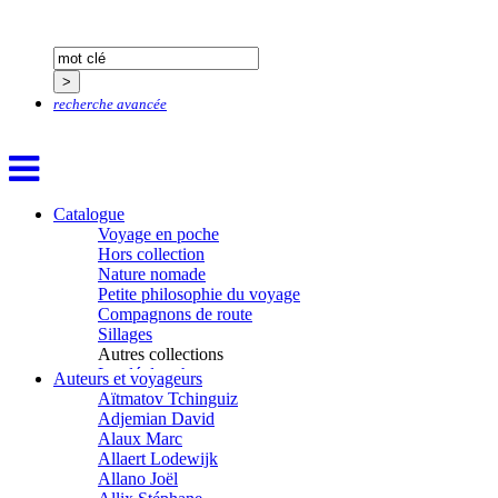
recherche avancée
Catalogue
Voyage en poche
Hors collection
Nature nomade
Petite philosophie du voyage
Compagnons de route
Sillages
Autres collections
La clé des champs
Auteurs et voyageurs
Chemins d’étoiles
Aïtmatov Tchinguiz
Visions
Adjemian David
Alaux Marc
Allaert Lodewijk
Allano Joël