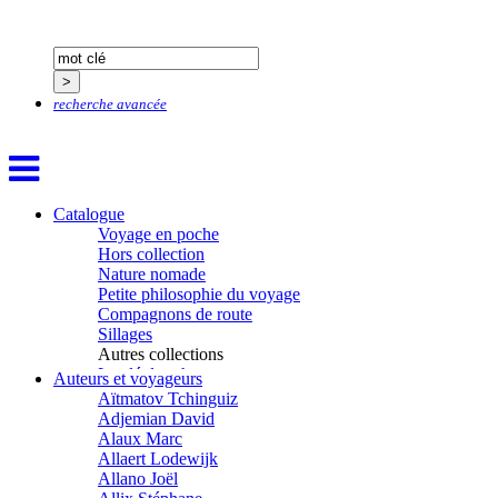
recherche avancée
Catalogue
Voyage en poche
Hors collection
Nature nomade
Petite philosophie du voyage
Compagnons de route
Sillages
Autres collections
La clé des champs
Auteurs et voyageurs
Chemins d’étoiles
Aïtmatov Tchinguiz
Visions
Adjemian David
Alaux Marc
Allaert Lodewijk
Allano Joël