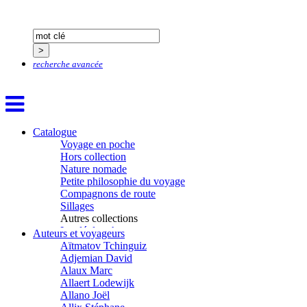
recherche avancée
Catalogue
Voyage en poche
Hors collection
Nature nomade
Petite philosophie du voyage
Compagnons de route
Sillages
Autres collections
La clé des champs
Auteurs et voyageurs
Chemins d’étoiles
Aïtmatov Tchinguiz
Visions
Adjemian David
Alaux Marc
Allaert Lodewijk
Allano Joël