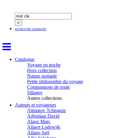
recherche avancée
Catalogue
Voyage en poche
Hors collection
Nature nomade
Petite philosophie du voyage
Compagnons de route
Sillages
Autres collections
La clé des champs
Auteurs et voyageurs
Chemins d’étoiles
Aïtmatov Tchinguiz
Visions
Adjemian David
Alaux Marc
Allaert Lodewijk
Allano Joël