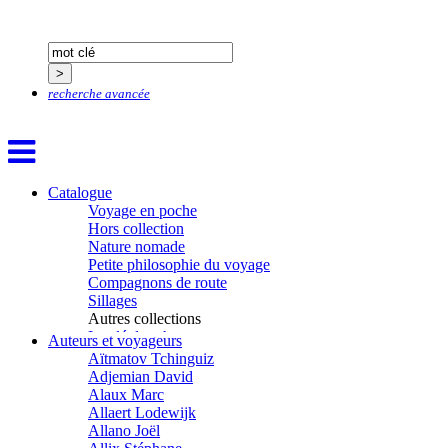
recherche avancée
Catalogue
Voyage en poche
Hors collection
Nature nomade
Petite philosophie du voyage
Compagnons de route
Sillages
Autres collections
La clé des champs
Auteurs et voyageurs
Chemins d’étoiles
Aïtmatov Tchinguiz
Visions
Adjemian David
Alaux Marc
Allaert Lodewijk
Allano Joël