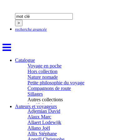
recherche avancée
Catalogue
Voyage en poche
Hors collection
Nature nomade
Petite philosophie du voyage
Compagnons de route
Sillages
Autres collections
La clé des champs
Aïtmatov Tchinguiz
Auteurs et voyageurs
Chemins d’étoiles
Adjemian David
Visions
Alaux Marc
Allaert Lodewijk
Allano Joël
Allix Stéphane
Apprill Christophe