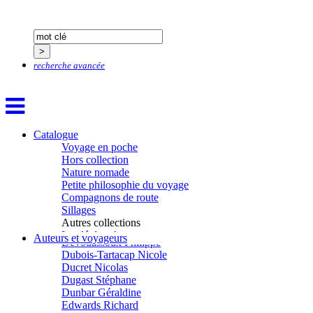
Conesa Gabriel
Corazza Pascal
Cotta Jean-Marc
Cousergue Arnaud
Crane Adrian
recherche avancée
Crane Richard
Croiziers de Lacvivier Aurélie
Dash Naraa
Debove Florence
Dectot de Christen Antoine
Dedet Christian
Catalogue
Degoul Franck
Voyage en poche
Delaunay Matthieu
Hors collection
Deledicque Sébastien
Nature nomade
Delloye Bernard
Petite philosophie du voyage
Delloye Mélanie
Compagnons de route
Descave Nicolas
Sillages
Desprez Élise
Autres collections
Desprez Léopoldine
La clé des champs
Auteurs et voyageurs
Devouassoux Philippe
Chemins d’étoiles
Dubois-Tartacap Nicole
Visions
Ducret Nicolas
Dugast Stéphane
Dunbar Géraldine
Edwards Richard