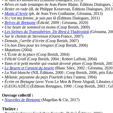
Guéguéniat Jean-Yves
•
Rêves en rade
(estampes de Jean-Pierre Blaise, Éditions Dialogues,
Guerrier Gérard
•
Rester en rade
(ill. de Philippe Kerarvran, Éditions Dialogues, 2013
Guillemot Agnès
•
Monts d’Arrée
(ph. de Jean-Yves Guillaume, Géorama, 2013)
Guillotel Pierre-Antoine
•
Si c’est ma femme, je suis pas là
(Éditions Dialogues, 2011)
Guyon Élizabeth
•
Brèves de Bretagne
(Édicité, 2009 ; Géorama, 2020)
Haegy Jean-Marie
•
Une heure de sommeil en moins
(Coop Breizh, 2009)
Hafez Kim
•
Les Sirènes du Transsibérien, De Brest à Vladivostok
(Géorama, 200
Halluin Bruno d’
•
Sur le chemin de Stevenson
(Ouest-France, 2007)
Hardivilliers Albéric d’
•
Demain, j’arrête d’écrire
(Coop Breizh, 2007)
Harvey James
•
Un bon Dieu pour les ivrognes
(Coop Breizh, 2006)
Heimburger Mario
•
Mutations
(2004)
Hervouët Tifenn
•
L’École de la place
(Coop Breizh, 2004)
Houdaille Christophe
•
Félicité Grall
(Coop Breizh, 2004 ; Robert Laffont, 2004)
Hussain Fawaz
•
Yann et le petit menhir qui voulait devenir phare
(Coop Breizh, 200
Hussenet Emmanuel
•
Le Beurre et l’argent du beurre
(Blanc Silex, 2002 ; Géorama, 2020
Imhof Valentine
•
La Nuit blanche
(NIL Éditions, 2000 ; Coop Breizh, 2006, prix Édoua
Jacq Marie-Claire
•
Mélanie, paysanne du pays Pourleth
(chez l’auteur, 1994)
Jallade Sébastien
•
Écrire en Bretagne
(avec Yvon Le Men & Pierre Abgrall, Libraires 
Janichon Gérard
• [GEOGADÉ1] (Éditions Bretagnes, 1990 ; Coop Breizh, 2003 ; G
Kerouedan Annie
Klein Julie
Ouvrage collectif :
Klotz Lætitia
•
Nouvelles de Bretagne
(Magellan & Cie, 2017)
Klvana Ilya
Kotry Jérôme
Théâtre :
La Brosse Gaële de