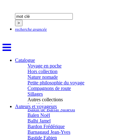
recherche avancée
Aïtmatov Tchinguiz
Adjemian David
Alaux Marc
Allaert Lodewijk
Allano Joël
Catalogue
Allix Stéphane
Voyage en poche
Apprill Christophe
Hors collection
Ardillier-Carras Françoise
Nature nomade
Arnould Jacques
Petite philosophie du voyage
Arseniev Vladimir
Compagnons de route
Aubertel Pierre-Marie
Sillages
Béjanin Emmanuel
Autres collections
Bérard Géraldine
La clé des champs
Auteurs et voyageurs
Baldit de Barral Siméon
Chemins d’étoiles
Balen Noël
Visions
Balhi Jamel
Bardon Frédérique
Barnagaud Jean-Yves
Bastide Fabien