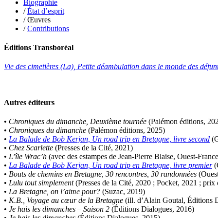
Biographie
Figueras Raymond
/
État d’esprit
Fisset Émeric
/ Œuvres
Fisset Christine
/
Contributions
FitzGerald Edward
Fontaine Benoît
Éditions Transboréal
Foucard Marie
Fradin Patrick
Vie des cimetières (La), Petite déambulation dans le monde des défunts
Fraisse Thomas
François Valérie
Fuligni Bruno
Gana Frédéric
Autres éditeurs
Garcia Antoine
Garde François
•
Chroniques du dimanche, Deuxième tournée
(Palémon éditions, 20
Gaullier Tanneguy
•
Chroniques du dimanche
(Palémon éditions, 2025)
Gauthier Yves
•
La Balade de Bob Kerjan, Un road trip en Bretagne, livre second
(G
Gemme Pierre
•
Chez Scarlette
(Presses de la Cité, 2021)
Gendre Florence
•
L’île Wrac’h
(avec des estampes de Jean-Pierre Blaise, Ouest-Franc
Georis Stéphane
•
La Balade de Bob Kerjan, Un road trip en Bretagne, livre premier
(
Gilbert Frédéric
•
Bouts de chemins en Bretagne, 30 rencontres, 30 randonnées
(Ouest
Giry Julien
•
Lulu tout simplement
(Presses de la Cité, 2020 ; Pocket, 2021 ; prix 
Goisque Thomas
•
La Bretagne, on l’aime pour?
(Suzac, 2019)
Grange Florent
•
K.B., Voyage au cœur de la Bretagne
(ill. d’Alain Goutal, Éditions
Gras Cédric
•
Je hais les dimanches – Saison 2
(Éditions Dialogues, 2016)
Griette Olivier
•
Je hais les dimanches
(Éditions Dialogues, 2015)