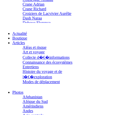
Crane Adrian
Crane Richard
Croiziers de Lacvivier Aurélie
Dash Naraa
Debove Florence
Dectot de Christen Antoine
Dedet Christian
Actualité
Degoul Franck
Boutique
Delaunay Matthieu
Articles
Deledicque Sébastien
Aléas et risque
Delloye Bernard
Art et voyage
Delloye Mélanie
Collecte d�€�informations
Descave Nicolas
Connaissance des écosystèmes
Desprez Élise
Entretiens
Desprez Léopoldine
Histoire du voyage et de
Devouassoux Philippe
l�€�exploration
Dubois-Tartacap Nicole
Modes de déplacement
Ducret Nicolas
Parcours
Dugast Stéphane
Parcours choisis
Dunbar Géraldine
Photos
Patrimoine
Edwards Richard
Afghanistan
Petite ethnographie
Figueras Raymond
Afrique du Sud
Portraits
Fisset Émeric
Amérindiens
Questions de survie
Fisset Christine
Andes
Réflexions