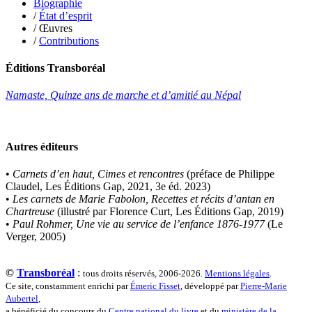
Biographie
Laheurte Marielle
/
État d’esprit
Lamotte Aymeric de
/ Œuvres
Lanni Dominique
/
Contributions
Lanouguère-Bruneau Virginie
Lantz François
Lautier-Gaud Jean
Éditions Transboréal
Le Maître Anne
Leblanc Léopoldine
Namaste, Quinze ans de marche et d’amitié au Népal
Leblay Julien
Lebrun Alain
Lefèvre David
Lelièvre Olivier
Autres éditeurs
Lemire Olivier
Lemonnier Philippe
•
Carnets d’en haut, Cimes et rencontres
(préface de Philippe
Lobo Éric
Claudel, Les Éditions Gap, 2021, 3e éd. 2023)
Lodoidamba Chadraabalyn
•
Les carnets de Marie Fabolon, Recettes et récits d’antan en
Loireau Alexis
Chartreuse
(illustré par Florence Curt, Les Éditions Gap, 2019)
Loquet Denis
•
Paul Rohmer, Une vie au service de l’enfance 1876-1977
(Le
Lutz Philippe
Verger, 2005)
Luzzatto-Béjanin Béatrice
Manoukian Patrick
Marcel Patrick
©
Transboréal
:
tous droits réservés, 2006-2026.
Mentions légales
.
Marthaler Claude
Ce site, constamment enrichi par
Émeric Fisset
, développé par
Pierre-Marie
Mathé Brian
Aubertel
,
Mathieu Sandra
a bénéficié du concours du
Centre national du livre
et du
ministère de la