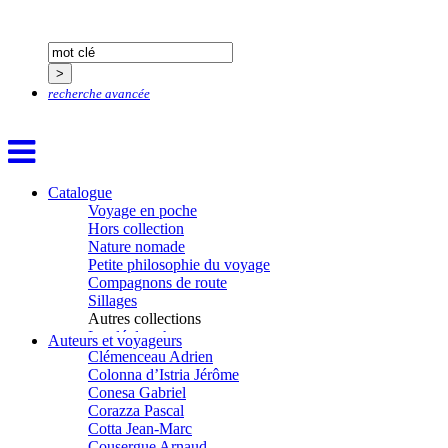
Buffon Bertrand
Buiron Daphné
Busquet Gérard
Cagnat René
Calonne Marc-Antoine
recherche avancée
Calvez Tangi
Cann Typhaine
Carbonnaux Stéphan
Caritey Rémi
Carrau Noak
Catalogue
Caufriez Anne
Voyage en poche
Chérel Guillaume
Hors collection
Chambost Germain
Nature nomade
Chapuis Éric
Petite philosophie du voyage
Chapuis Amandine
Compagnons de route
Chastel Marie
Sillages
Chaud Marianne
Autres collections
Chenot Philippe
La clé des champs
Chicurel Arnaud
Auteurs et voyageurs
Chemins d’étoiles
Clémenceau Adrien
Visions
Colonna d’Istria Jérôme
Conesa Gabriel
Corazza Pascal
Cotta Jean-Marc
Cousergue Arnaud