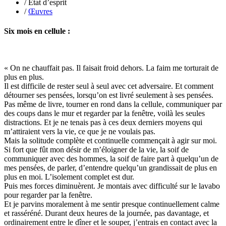
/ État d’esprit
FitzGerald Edward
/
Œuvres
Fontaine Benoît
Foucard Marie
Fradin Patrick
Six mois en cellule :
Fraisse Thomas
François Valérie
Fuligni Bruno
Gana Frédéric
« On ne chauffait pas. Il faisait froid dehors. La faim me torturait de
Garcia Antoine
plus en plus.
Garde François
Il est difficile de rester seul à seul avec cet adversaire. Et comment
Gaullier Tanneguy
détourner ses pensées, lorsqu’on est livré seulement à ses pensées.
Gauthier Yves
Pas même de livre, tourner en rond dans la cellule, communiquer par
Gemme Pierre
des coups dans le mur et regarder par la fenêtre, voilà les seules
Gendre Florence
distractions. Et je ne tenais pas à ces deux derniers moyens qui
Georis Stéphane
m’attiraient vers la vie, ce que je ne voulais pas.
Gilbert Frédéric
Mais la solitude complète et continuelle commençait à agir sur moi.
Giry Julien
Si fort que fût mon désir de m’éloigner de la vie, la soif de
Goisque Thomas
communiquer avec des hommes, la soif de faire part à quelqu’un de
Grange Florent
mes pensées, de parler, d’entendre quelqu’un grandissait de plus en
Gras Cédric
plus en moi. L’isolement complet est dur.
Griette Olivier
Puis mes forces diminuèrent. Je montais avec difficulté sur le lavabo
Guéguéniat Jean-Yves
pour regarder par la fenêtre.
Guerrier Gérard
Et je parvins moralement à me sentir presque continuellement calme
Guillemot Agnès
et rasséréné. Durant deux heures de la journée, pas davantage, et
Guillotel Pierre-Antoine
ordinairement entre le dîner et le souper, j’entrais en contact avec la