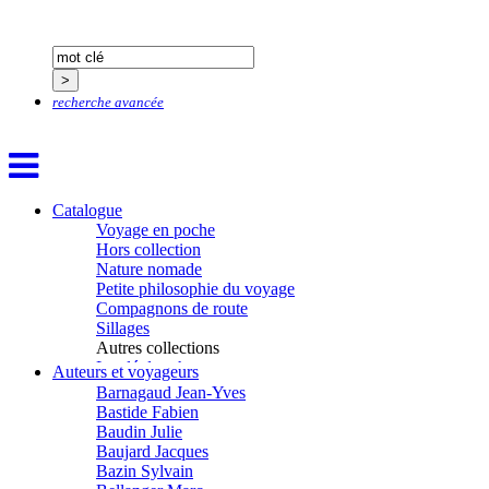
Aïtmatov Tchinguiz
Adjemian David
Alaux Marc
recherche avancée
Allaert Lodewijk
Allano Joël
Allix Stéphane
Apprill Christophe
Ardillier-Carras Françoise
Catalogue
Arnould Jacques
Voyage en poche
Arseniev Vladimir
Hors collection
Aubertel Pierre-Marie
Nature nomade
Béjanin Emmanuel
Petite philosophie du voyage
Bérard Géraldine
Compagnons de route
Baldit de Barral Siméon
Sillages
Balen Noël
Autres collections
Balhi Jamel
La clé des champs
Auteurs et voyageurs
Bardon Frédérique
Chemins d’étoiles
Barnagaud Jean-Yves
Visions
Bastide Fabien
Baudin Julie
Baujard Jacques
Bazin Sylvain