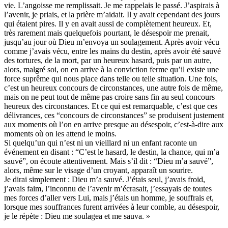
Guyon Élizabeth
vie. L’angoisse me remplissait. Je me rappelais le passé. J’aspirais à
Haegy Jean-Marie
l’avenir, je priais, et la prière m’aidait. Il y avait cependant des jours
Hafez Kim
qui étaient pires. Il y en avait aussi de complètement heureux. Et,
Halluin Bruno d’
très rarement mais quelquefois pourtant, le désespoir me prenait,
Hardivilliers Albéric d’
jusqu’au jour où Dieu m’envoya un soulagement. Après avoir vécu
Harvey James
comme j’avais vécu, entre les mains du destin, après avoir été sauvé
Heimburger Mario
des tortures, de la mort, par un heureux hasard, puis par un autre,
Hervouët Tifenn
alors, malgré soi, on en arrive à la conviction ferme qu’il existe une
Houdaille Christophe
force suprême qui nous place dans telle ou telle situation. Une fois,
Hussain Fawaz
c’est un heureux concours de circonstances, une autre fois de même,
Hussenet Emmanuel
mais on ne peut tout de même pas croire sans fin au seul concours
Imhof Valentine
heureux des circonstances. Et ce qui est remarquable, c’est que ces
Jacq Marie-Claire
délivrances, ces “concours de circonstances” se produisent justement
Jallade Sébastien
aux moments où l’on en arrive presque au désespoir, c’est-à-dire aux
Janichon Gérard
moments où on les attend le moins.
Kerouedan Annie
Si quelqu’un qui n’est ni un vieillard ni un enfant raconte un
Klein Julie
événement en disant : “C’est le hasard, le destin, la chance, qui m’a
Klotz Lætitia
sauvé”, on écoute attentivement. Mais s’il dit : “Dieu m’a sauvé”,
Klvana Ilya
alors, même sur le visage d’un croyant, apparaît un sourire.
Kotry Jérôme
Je dirai simplement : Dieu m’a sauvé. J’étais seul, j’avais froid,
La Brosse Gaële de
j’avais faim, l’inconnu de l’avenir m’écrasait, j’essayais de toutes
Labouche Didier
mes forces d’aller vers Lui, mais j’étais un homme, je souffrais et,
Lacarrière Jacques
lorsque mes souffrances furent arrivées à leur comble, au désespoir,
Lacrampe Corine
je le répète : Dieu me soulagea et me sauva. »
Lagny Laurence