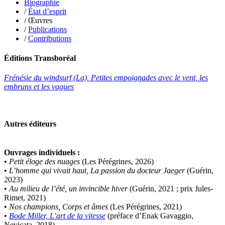
Biographie
Sapin-Defour Cédric
/
État d’esprit
Sattler Alexandre
/ Œuvres
Sauquet Michel
/
Publications
Sauve Philippe
/
Contributions
Shipton Eric
Sibony Julie
Sokpakbaïev Berdibek
Éditions Transboréal
Soleilhavoup François
Squillace Sophie
Frénésie du windsurf (La), Petites empoignades avec le vent, les
Stuck Hudson
embruns et les vagues
Sylvestre Françoise
Tardieu Marc
Terrisse Marc
Tesson Sylvain
Autres éditeurs
Thevenet Jacqueline
Touboul Marion
Toumanov Vadim
Ouvrages individuels :
Trouplin Boris
•
Petit éloge des nuages
(Les Pérégrines, 2026)
Troussier Virginie
•
L’homme qui vivait haut, La passion du docteur Jaeger
(Guérin,
Tuilier Romain
2023)
Tulane Fabrice
•
Au milieu de l’été, un invincible hiver
(Guérin, 2021 ; prix Jules-
Tzapoff Antoine
Rimet, 2021)
Ujfalvy-Bourdon Marie de
•
Nos champions, Corps et âmes
(Les Pérégrines, 2021)
Urbain Jean-Didier
•
Bode Miller, L’art de la vitesse
(préface d’Enak Gavaggio,
Valéry Philippe
Nevicata, 2018)