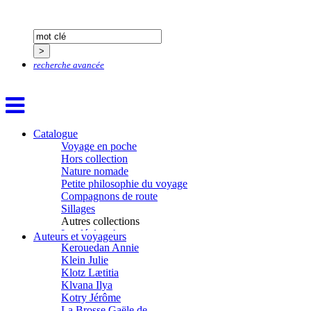
Guéguéniat Jean-Yves
Guerrier Gérard
Guillemot Agnès
Guillotel Pierre-Antoine
Guyon Élizabeth
recherche avancée
Haegy Jean-Marie
Hafez Kim
Halluin Bruno d’
Hardivilliers Albéric d’
Harvey James
Catalogue
Heimburger Mario
Voyage en poche
Hervouët Tifenn
Hors collection
Houdaille Christophe
Nature nomade
Hussain Fawaz
Petite philosophie du voyage
Hussenet Emmanuel
Compagnons de route
Imhof Valentine
Sillages
Jacq Marie-Claire
Autres collections
Jallade Sébastien
La clé des champs
Janichon Gérard
Auteurs et voyageurs
Chemins d’étoiles
Kerouedan Annie
Visions
Klein Julie
Klotz Lætitia
Klvana Ilya
Kotry Jérôme
La Brosse Gaële de