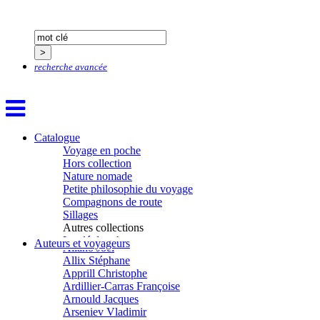
recherche avancée
Catalogue
Voyage en poche
Hors collection
Nature nomade
Petite philosophie du voyage
Aïtmatov Tchinguiz
Compagnons de route
Adjemian David
Sillages
Alaux Marc
Autres collections
Allaert Lodewijk
La clé des champs
Auteurs et voyageurs
Allano Joël
Chemins d’étoiles
Allix Stéphane
Visions
Apprill Christophe
Ardillier-Carras Françoise
Arnould Jacques
Arseniev Vladimir