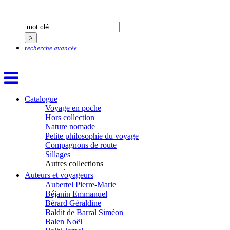
recherche avancée
Aïtmatov Tchinguiz
Catalogue
Adjemian David
Voyage en poche
Alaux Marc
Hors collection
Allaert Lodewijk
Nature nomade
Allano Joël
Petite philosophie du voyage
Allix Stéphane
Compagnons de route
Apprill Christophe
Sillages
Ardillier-Carras Françoise
Autres collections
Arnould Jacques
La clé des champs
Auteurs et voyageurs
Arseniev Vladimir
Chemins d’étoiles
Aubertel Pierre-Marie
Visions
Béjanin Emmanuel
Bérard Géraldine
Baldit de Barral Siméon
Balen Noël