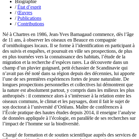
Biographie
Ducret Nicolas
/
État d’esprit
Dugast Stéphane
/
Œuvres
Dunbar Géraldine
/
Publications
Edwards Richard
/
Contributions
Figueras Raymond
Fisset Émeric
Né à Chartres en 1986, Jean-Yves Barnagaud commence, dès l’âge
Fisset Christine
de 11 ans, à observer les oiseaux en Beauce en compagnie
FitzGerald Edward
d’ornithologues locaux. Il se forme à l’identification en participant à
Fontaine Benoît
des suivis et enquêtes, et poursuit en ville ses prospections, de plus
Foucard Marie
en plus tournées vers la connaissance des habitats, l’étude de la
Fradin Patrick
migration et la recherche d’espèces rares. La découverte dans un
Fraisse Thomas
champ d’un pluvier guignard, petit échassier de Scandinavie qui
François Valérie
n’avait pas été noté dans sa région depuis des décennies, lui apporte
Fuligni Bruno
l’une de ses premières expériences fortes de jeune naturaliste. De
Gana Frédéric
longues prospections personnelles et collectives lui démontrent que
Garcia Antoine
la nature est absolument partout, y compris dans les milieux les plus
Garde François
anthropisés : il commence alors à s’intéresser à la relation entre les
Gaullier Tanneguy
oiseaux communs, le climat et les paysages, dont il fait le sujet de
Gauthier Yves
son doctorat à l’université d’Orléans. Maître de conférences à
Gemme Pierre
l’École pratique des hautes études depuis 2014, il enseigne l’analyse
Gendre Florence
de données appliquée à l’écologie, en parallèle de ses recherches sur
Georis Stéphane
l’impact de l’homme sur la biodiversité.
Gilbert Frédéric
Giry Julien
Chargé de formation et de soutien scientifique auprès des services de
Goisque Thomas