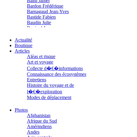
Balhi Jamel
Bardon Frédérique
Barnagaud Jean-Yves
Bastide Fabien
Baudin Julie
Baujard Jacques
Bazin Sylvain
Bellanger Marc
Actualité
Bellec Hervé
Boutique
Belleville Régis
Articles
Benestar Géraldine
Aléas et risque
Benoist Yann
Art et voyage
Bertrand Jordane
Collecte d�€�informations
Bertrandy Antoine
Connaissance des écosystèmes
Bezsonov Youri
Entretiens
Bideau Michel-Cosme
Histoire du voyage et de
Billard Yannick
l�€�exploration
Blanchet Anne-Lise
Modes de déplacement
Bluntzer Christophe
Parcours
Bobin Mathieu
Parcours choisis
Photos
Boch Anne-Laure
Patrimoine
Afghanistan
Boch Julie
Petite ethnographie
Afrique du Sud
Boclet-Weller Robin
Portraits
Amérindiens
Boillot Henri
Questions de survie
Andes
Bonnem Éric
Réflexions