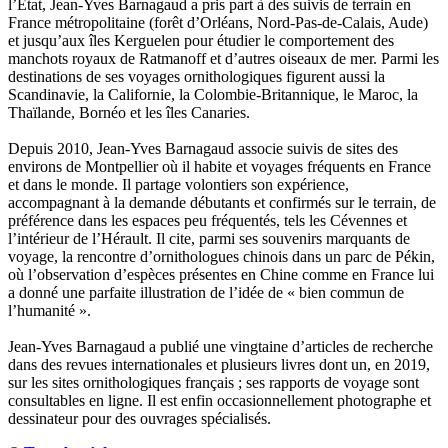
l’État, Jean-Yves Barnagaud a pris part à des suivis de terrain en
Grange Florent
France métropolitaine (forêt d’Orléans, Nord-Pas-de-Calais, Aude)
Gras Cédric
et jusqu’aux îles Kerguelen pour étudier le comportement des
Griette Olivier
manchots royaux de Ratmanoff et d’autres oiseaux de mer. Parmi les
Guéguéniat Jean-Yves
destinations de ses voyages ornithologiques figurent aussi la
Guerrier Gérard
Scandinavie, la Californie, la Colombie-Britannique, le Maroc, la
Guillemot Agnès
Thaïlande, Bornéo et les îles Canaries.
Guillotel Pierre-Antoine
Guyon Élizabeth
Depuis 2010, Jean-Yves Barnagaud associe suivis de sites des
Haegy Jean-Marie
environs de Montpellier où il habite et voyages fréquents en France
Hafez Kim
et dans le monde. Il partage volontiers son expérience,
Halluin Bruno d’
accompagnant à la demande débutants et confirmés sur le terrain, de
Hardivilliers Albéric d’
préférence dans les espaces peu fréquentés, tels les Cévennes et
Harvey James
l’intérieur de l’Hérault. Il cite, parmi ses souvenirs marquants de
Heimburger Mario
voyage, la rencontre d’ornithologues chinois dans un parc de Pékin,
Hervouët Tifenn
où l’observation d’espèces présentes en Chine comme en France lui
Houdaille Christophe
a donné une parfaite illustration de l’idée de « bien commun de
Hussain Fawaz
l’humanité ».
Hussenet Emmanuel
Imhof Valentine
Jean-Yves Barnagaud a publié une vingtaine d’articles de recherche
Jacq Marie-Claire
dans des revues internationales et plusieurs livres dont un, en 2019,
Jallade Sébastien
sur les sites ornithologiques français ; ses rapports de voyage sont
Janichon Gérard
consultables en ligne. Il est enfin occasionnellement photographe et
Kerouedan Annie
dessinateur pour des ouvrages spécialisés.
Klein Julie
Klotz Lætitia