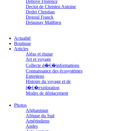
Debove Florence
Dectot de Christen Antoine
Dedet Christian
Degoul Franck
Delaunay Matthieu
Deledicque Sébastien
Delloye Bernard
Actualité
Delloye Mélanie
Boutique
Descave Nicolas
Articles
Desprez Élise
Desprez Léopoldine
Aléas et risque
Devouassoux Philippe
Art et voyage
Dubois-Tartacap Nicole
Collecte d�€�informations
Ducret Nicolas
Connaissance des écosystèmes
Dugast Stéphane
Entretiens
Dunbar Géraldine
Histoire du voyage et de
Edwards Richard
l�€�exploration
Figueras Raymond
Modes de déplacement
Fisset Émeric
Parcours
Fisset Christine
Parcours choisis
Photos
FitzGerald Edward
Patrimoine
Afghanistan
Fontaine Benoît
Petite ethnographie
Afrique du Sud
Foucard Marie
Portraits
Amérindiens
Fradin Patrick
Questions de survie
Andes
Fraisse Thomas
Réflexions