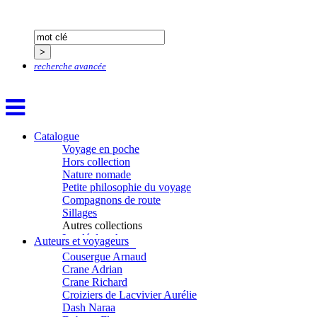
Calonne Marc-Antoine
Calvez Tangi
Cann Typhaine
Carbonnaux Stéphan
Caritey Rémi
Carrau Noak
recherche avancée
Caufriez Anne
Chérel Guillaume
Chambost Germain
Chapuis Éric
Chapuis Amandine
Catalogue
Chastel Marie
Voyage en poche
Chaud Marianne
Hors collection
Chenot Philippe
Nature nomade
Chicurel Arnaud
Petite philosophie du voyage
Clémenceau Adrien
Compagnons de route
Colonna d’Istria Jérôme
Sillages
Conesa Gabriel
Autres collections
Corazza Pascal
La clé des champs
Auteurs et voyageurs
Cotta Jean-Marc
Chemins d’étoiles
Cousergue Arnaud
Visions
Crane Adrian
Crane Richard
Croiziers de Lacvivier Aurélie
Dash Naraa