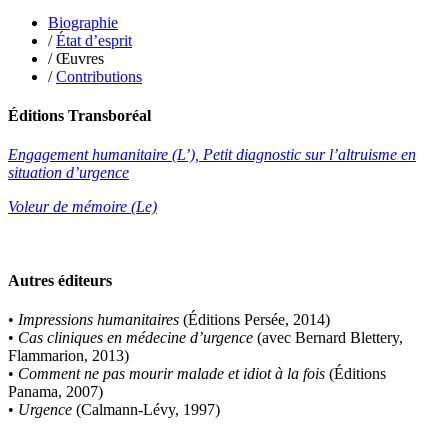
Lautier-Gaud Jean
Biographie
Le Maître Anne
/
État d’esprit
Leblanc Léopoldine
/ Œuvres
Leblay Julien
/
Contributions
Lebrun Alain
Lefèvre David
Éditions Transboréal
Lelièvre Olivier
Lemire Olivier
Lemonnier Philippe
Engagement humanitaire (L’), Petit diagnostic sur l’altruisme en
Lobo Éric
situation d’urgence
Lodoidamba Chadraabalyn
Voleur de mémoire (Le)
Loireau Alexis
Loquet Denis
Lutz Philippe
Luzzatto-Béjanin Béatrice
Autres éditeurs
Manoukian Patrick
Marcel Patrick
Marthaler Claude
•
Impressions humanitaires
(Éditions Persée, 2014)
Mathé Brian
•
Cas cliniques en médecine d’urgence
(avec Bernard Blettery,
Mathieu Sandra
Flammarion, 2013)
Miollis Bertrand de
•
Comment ne pas mourir malade et idiot à la fois
(Éditions
Mittelette Eddie
Panama, 2007)
Monchaud Morgan
•
Urgence
(Calmann-Lévy, 1997)
Mouginet Xavier
Moullec Christian