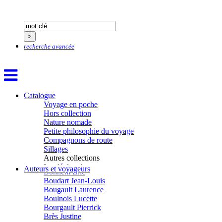
Baujard Jacques
Bazin Sylvain
Bellanger Marc
Bellec Hervé
Belleville Régis
recherche avancée
Benestar Géraldine
Benoist Yann
Bertrand Jordane
Bertrandy Antoine
Bezsonov Youri
Bideau Michel-Cosme
Catalogue
Billard Yannick
Voyage en poche
Blanchet Anne-Lise
Hors collection
Bluntzer Christophe
Nature nomade
Bobin Mathieu
Petite philosophie du voyage
Boch Anne-Laure
Compagnons de route
Boch Julie
Sillages
Boclet-Weller Robin
Autres collections
Boillot Henri
La clé des champs
Auteurs et voyageurs
Bonnem Éric
Chemins d’étoiles
Boudart Jean-Louis
Visions
Bougault Laurence
Boulnois Lucette
Bourgault Pierrick
Brès Justine