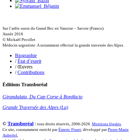
Guillemot Agnès
Guillotel Pierre-Antoine
Guyon Élizabeth
Haegy Jean-Marie
Hafez Kim
Sur l’arête ouest du Grand Bec en Vanoise – Savoie (France).
Halluin Bruno d’
Année 2016
Hardivilliers Albéric d’
© Mickaël Pecollet
Harvey James
Médecin urgentiste. A notamment effectué la grande traversée des Alpes.
Heimburger Mario
Hervouët Tifenn
Biographie
Houdaille Christophe
/
État d’esprit
Hussain Fawaz
/ Œuvres
Hussenet Emmanuel
/
Contributions
Imhof Valentine
Jacq Marie-Claire
Éditions Transboréal
Jallade Sébastien
Janichon Gérard
Girandulata, Du Cap Corse à Bonifacio
Kerouedan Annie
Klein Julie
Grande Traversée des Alpes (La)
Klotz Lætitia
Klvana Ilya
Kotry Jérôme
©
Transboréal
:
tous droits réservés, 2006-2026.
Mentions légales
.
La Brosse Gaële de
Ce site, constamment enrichi par
Émeric Fisset
, développé par
Pierre-Marie
Labouche Didier
Aubertel
,
Lacarrière Jacques