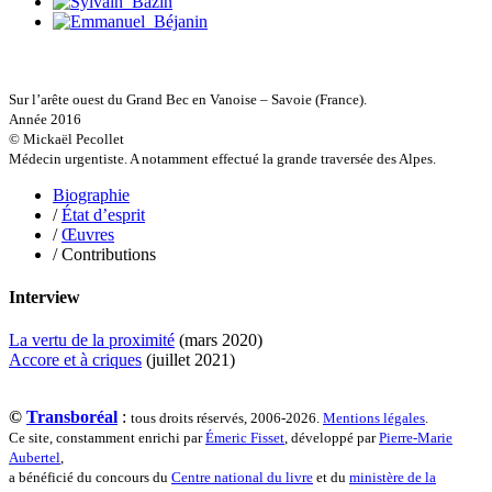
Guillemot Agnès
Guillotel Pierre-Antoine
Guyon Élizabeth
Haegy Jean-Marie
Hafez Kim
Sur l’arête ouest du Grand Bec en Vanoise – Savoie (France).
Halluin Bruno d’
Année 2016
Hardivilliers Albéric d’
© Mickaël Pecollet
Harvey James
Médecin urgentiste. A notamment effectué la grande traversée des Alpes.
Heimburger Mario
Hervouët Tifenn
Biographie
Houdaille Christophe
/
État d’esprit
Hussain Fawaz
/
Œuvres
Hussenet Emmanuel
/ Contributions
Imhof Valentine
Jacq Marie-Claire
Interview
Jallade Sébastien
Janichon Gérard
La vertu de la proximité
(mars 2020)
Kerouedan Annie
Accore et à criques
(juillet 2021)
Klein Julie
Klotz Lætitia
Klvana Ilya
©
Transboréal
:
tous droits réservés, 2006-2026.
Mentions légales
.
Kotry Jérôme
Ce site, constamment enrichi par
Émeric Fisset
, développé par
Pierre-Marie
La Brosse Gaële de
Aubertel
,
Labouche Didier
a bénéficié du concours du
Centre national du livre
et du
ministère de la
Lacarrière Jacques