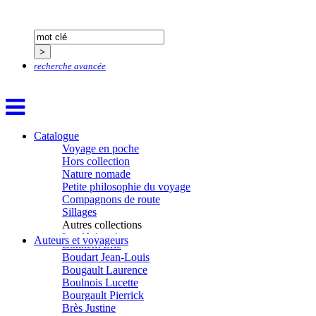
Baujard Jacques
Bazin Sylvain
Bellanger Marc
Bellec Hervé
Belleville Régis
recherche avancée
Benestar Géraldine
Benoist Yann
Bertrand Jordane
Bertrandy Antoine
Bezsonov Youri
Bideau Michel-Cosme
Catalogue
Billard Yannick
Voyage en poche
Blanchet Anne-Lise
Hors collection
Bluntzer Christophe
Nature nomade
Bobin Mathieu
Petite philosophie du voyage
Boch Anne-Laure
Compagnons de route
Boch Julie
Sillages
Boclet-Weller Robin
Autres collections
Boillot Henri
La clé des champs
Auteurs et voyageurs
Bonnem Éric
Chemins d’étoiles
Boudart Jean-Louis
Visions
Bougault Laurence
Boulnois Lucette
Bourgault Pierrick
Brès Justine