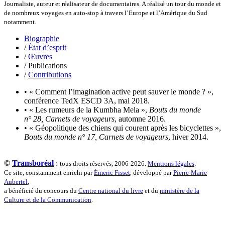
Journaliste, auteur et réalisateur de documentaires. A réalisé un tour du monde et
Devouassoux Philippe
de nombreux voyages en auto-stop à travers l’Europe et l’Amérique du Sud
Dubois-Tartacap Nicole
notamment.
Ducret Nicolas
Dugast Stéphane
Biographie
Dunbar Géraldine
/
État d’esprit
Edwards Richard
/
Œuvres
Figueras Raymond
/ Publications
Fisset Émeric
/
Contributions
Fisset Christine
FitzGerald Edward
• « Comment l’imagination active peut sauver le monde ? »,
Fontaine Benoît
conférence TedX ESCD 3A, mai 2018.
Foucard Marie
• « Les rumeurs de la Kumbha Mela »,
Bouts du monde
Fradin Patrick
n° 28, Carnets de voyageurs
, automne 2016.
Fraisse Thomas
• « Géopolitique des chiens qui courent après les bicyclettes »,
François Valérie
Bouts du monde n° 17, Carnets de voyageurs
, hiver 2014.
Fuligni Bruno
Gana Frédéric
Garcia Antoine
©
Transboréal
:
tous droits réservés, 2006-2026.
Mentions légales
.
Garde François
Ce site, constamment enrichi par
Émeric Fisset
, développé par
Pierre-Marie
Gaullier Tanneguy
Aubertel
,
Gauthier Yves
a bénéficié du concours du
Centre national du livre
et du
ministère de la
Gemme Pierre
Culture et de la Communication
.
Gendre Florence
Georis Stéphane
Gilbert Frédéric