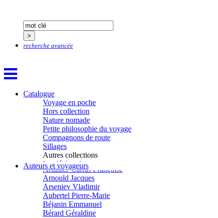
recherche avancée
Catalogue
Voyage en poche
Aïtmatov Tchinguiz
Hors collection
Adjemian David
Nature nomade
Alaux Marc
Petite philosophie du voyage
Allaert Lodewijk
Compagnons de route
Allano Joël
Sillages
Allix Stéphane
Autres collections
Apprill Christophe
La clé des champs
Auteurs et voyageurs
Ardillier-Carras Françoise
Chemins d’étoiles
Arnould Jacques
Visions
Arseniev Vladimir
Aubertel Pierre-Marie
Béjanin Emmanuel
Bérard Géraldine