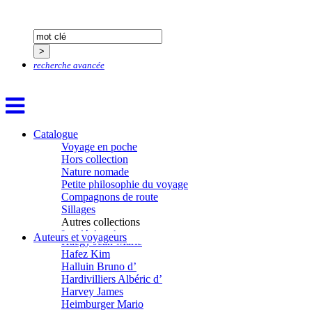
Gana Frédéric
Garcia Antoine
Garde François
Gaullier Tanneguy
Gauthier Yves
recherche avancée
Gemme Pierre
Gendre Florence
Georis Stéphane
Gilbert Frédéric
Giry Julien
Goisque Thomas
Catalogue
Grange Florent
Voyage en poche
Gras Cédric
Hors collection
Griette Olivier
Nature nomade
Guéguéniat Jean-Yves
Petite philosophie du voyage
Guerrier Gérard
Compagnons de route
Guillemot Agnès
Sillages
Guillotel Pierre-Antoine
Autres collections
Guyon Élizabeth
La clé des champs
Auteurs et voyageurs
Haegy Jean-Marie
Chemins d’étoiles
Hafez Kim
Visions
Halluin Bruno d’
Hardivilliers Albéric d’
Harvey James
Heimburger Mario