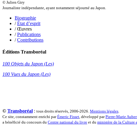
© Julien Giry
Raffard Matthieu
Journaliste indépendante, ayant notamment séjourné au Japon.
Rasse Rémy
Ravel Patrice de
Biographie
Revel Luc de
/
État d’esprit
Ripart Jacqueline
/ Œuvres
Rizzato Tullio
/
Publications
Rochez Carine
/
Contributions
Rondón Analía
Roperch Aurélie
Éditions Transboréal
Roux Baptiste
Sablé Erik
100 Objets du Japon (Les)
Saint-Loup
Salon Olivier
100 Vues du Japon (Les)
Sapin-Defour Cédric
Sattler Alexandre
Sauquet Michel
Sauve Philippe
Shipton Eric
Sibony Julie
Sokpakbaïev Berdibek
©
Transboréal
:
tous droits réservés, 2006-2026.
Mentions légales
.
Soleilhavoup François
Ce site, constamment enrichi par
Émeric Fisset
, développé par
Pierre-Marie Auber
Squillace Sophie
a bénéficié du concours du
Centre national du livre
et du
ministère de la Culture
Stuck Hudson
Sylvestre Françoise
Tardieu Marc