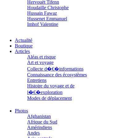
Hervouët Tifenn
Houdaille Christophe
Hussain Fawaz
Hussenet Emmanuel
Imhof Valentine
Jacq Marie-Claire
Jallade Sébastien
Actualité
Janichon Gérard
Boutique
Kerouedan Annie
Articles
Klein Julie
Aléas et risque
Klotz Lætitia
Art et voyage
Klvana Ilya
Kotry Jérôme
Collecte d�€�informations
La Brosse Gaële de
Connaissance des écosystèmes
Labouche Didier
Entretiens
Lacarrière Jacques
Histoire du voyage et de
Lacrampe Corine
l�€�exploration
Lagny Laurence
Modes de déplacement
Laheurte Marielle
Parcours
Lamotte Aymeric de
Parcours choisis
Photos
Lanni Dominique
Patrimoine
Afghanistan
Lanouguère-Bruneau Virginie
Petite ethnographie
Afrique du Sud
Lantz François
Portraits
Amérindiens
Lautier-Gaud Jean
Questions de survie
Andes
Le Maître Anne
Réflexions