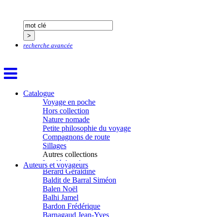
recherche avancée
Aïtmatov Tchinguiz
Adjemian David
Alaux Marc
Allaert Lodewijk
Catalogue
Allano Joël
Voyage en poche
Allix Stéphane
Hors collection
Apprill Christophe
Nature nomade
Ardillier-Carras Françoise
Petite philosophie du voyage
Arnould Jacques
Compagnons de route
Arseniev Vladimir
Sillages
Aubertel Pierre-Marie
Autres collections
Béjanin Emmanuel
La clé des champs
Auteurs et voyageurs
Bérard Géraldine
Chemins d’étoiles
Baldit de Barral Siméon
Visions
Balen Noël
Balhi Jamel
Bardon Frédérique
Barnagaud Jean-Yves