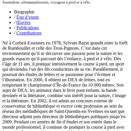
Dunbar Géraldine
Journaliste, ultramarathonien, voyageur à pied et à vélo.
Edwards Richard
Figueras Raymond
Biographie
Fisset Émeric
/
État d’esprit
Fisset Christine
/
Œuvres
FitzGerald Edward
/
Publications
Fontaine Benoît
/
Contributions
Foucard Marie
Fradin Patrick
Né à Corbeil-Essonnes en 1978, Sylvain Bazin grandit entre la forêt
Fraisse Thomas
de Rambouillet et celle des Trois-Pignons. C’est dans cet
François Valérie
environnement qu’il se découvre une passion pour la nature et les
Fuligni Bruno
grands espaces qu’il parcourt dès l’enfance, à pied et à vélo. Dès
Gana Frédéric
l’âge de 11 ans, il pratique intensivement la course à pied, un sport
Garcia Antoine
qui deviendra l’un des fils conducteurs de sa vie. Parallèlement, il
Garde François
poursuit des études de lettres et se passionne pour l’écriture et
Gaullier Tanneguy
l’illustration. En 2000, il obtient un DEA de lettres, tout en
Gauthier Yves
remportant le championnat d’Île-de-France du 10 000 mètres. Son
Gemme Pierre
sujet de DEA, les animaux dans le livre pour enfants, la bande
Gendre Florence
dessinée et la littérature, combine son intérêt pour la nature, l’image
Georis Stéphane
et la littérature. En 2002, il est admis au concours externe de
Gilbert Frédéric
conservateur de bibliothèque et exerce cette profession au sein du
Giry Julien
réseau des médiathèques de Saint-Quentin-en-Yvelines en tant que
Goisque Thomas
directeur adjoint puis directeur de bibliothèques publiques jusqu’en
Grange Florent
2009. Pendant ces années de fin d’études et son entrée dans le
Gras Cédric
monde professionnel, il continue de pratiquer la course à pied avec