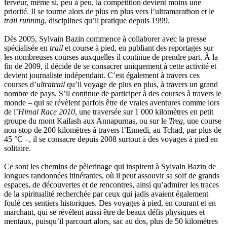
Griette Olivier
ferveur, même si, peu à peu, la compétition devient moins une
Guéguéniat Jean-Yves
priorité. Il se tourne alors de plus en plus vers l’ultramarathon et le
Guerrier Gérard
trail running
, disciplines qu’il pratique depuis 1999.
Guillemot Agnès
Guillotel Pierre-Antoine
Dès 2005, Sylvain Bazin commence à collaborer avec la presse
Guyon Élizabeth
spécialisée en
trail
et course à pied, en publiant des reportages sur
Haegy Jean-Marie
les nombreuses courses auxquelles il continue de prendre part. À la
Hafez Kim
fin de 2009, il décide de se consacrer uniquement à cette activité et
Halluin Bruno d’
devient journaliste indépendant. C’est également à travers ces
Hardivilliers Albéric d’
courses d’
ultratrail
qu’il voyage de plus en plus, à travers un grand
Harvey James
nombre de pays. S’il continue de participer à des courses à travers le
Heimburger Mario
monde – qui se révèlent parfois être de vraies aventures comme lors
Hervouët Tifenn
de l’
Himal Race 2010
, une traversée sur 1 000 kilomètres en petit
Houdaille Christophe
groupe du mont Kailash aux Annapurnas, ou sur le
Treg
, une course
Hussain Fawaz
non-stop de 200 kilomètres à travers l’Ennedi, au Tchad, par plus de
Hussenet Emmanuel
45 °C –, il se consacre depuis 2008 surtout à des voyages à pied en
Imhof Valentine
solitaire.
Jacq Marie-Claire
Jallade Sébastien
Ce sont les chemins de pèlerinage qui inspirent à Sylvain Bazin de
Janichon Gérard
longues randonnées itinérantes, où il peut assouvir sa soif de grands
Kerouedan Annie
espaces, de découvertes et de rencontres, ainsi qu’admirer les traces
Klein Julie
de la spiritualité recherchée par ceux qui jadis avaient également
Klotz Lætitia
foulé ces sentiers historiques. Des voyages à pied, en courant et en
Klvana Ilya
marchant, qui se révèlent aussi être de beaux défis physiques et
Kotry Jérôme
mentaux, puisqu’il parcourt alors, sac au dos, plus de 50 kilomètres