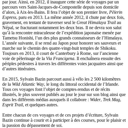
La Brosse Gaële de
par jour. Ainsi, en 2012, il inaugure cette série de voyages par un
Labouche Didier
parcours vers Saint-Jacques-de-Compostelle depuis son domicile
Lacarrière Jacques
d’alors, à Aix-les-Bains. Il fera l’objet de son premier livre,
Pèlerin
Lacrampe Corine
Express
, paru en 2013. La même année 2012, il chute par deux fois,
Lagny Laurence
gravement, en tentant de traverser seul le
Great Himalaya Trail
au
Laheurte Marielle
Népal, se fracturant notamment les deux bras. Il ne devra son salut
Lamotte Aymeric de
qu’à la rencontre miraculeuse de l’expédition japonaise menée par
Lanni Dominique
Tametsu Honishi, l’un des plus grands connaisseurs de l’Himalaya.
Lanouguère-Bruneau Virginie
L’année suivante, il se rend au Japon pour honorer ses sauveurs et
Lantz François
marche sur le chemin des quatre-vingt-huit temples de Shikoku.
Lautier-Gaud Jean
Toujours en 2013, il court de Canterbury à Rome, sur l’ancienne
Le Maître Anne
voie de pèlerinage de la
Via Francigena
. Il enchaînera ensuite des
Leblanc Léopoldine
périples pédestres à travers les différentes voies jacquaires ainsi que
Leblay Julien
d’autres itinéraires.
Lebrun Alain
Lefèvre David
En 2015, Sylvain Bazin parcourt aussi à vélo les 2 500 kilomètres
Lelièvre Olivier
de la
Wild Atlantic Way
, le long du littoral occidental de l’Irlande.
Lemire Olivier
Tous ces voyages font l’objet de comptes-rendus et de récits
Lemonnier Philippe
illustrés, le plus souvent publiés au jour le jour sur son blog ainsi que
Lobo Éric
dans les différents médias auxquels il collabore :
Wider
,
Trek Mag
,
Lodoidamba Chadraabalyn
Esprit Trail
, et quelques autres.
Loireau Alexis
Loquet Denis
Entre chacun de ces voyages et de ces projets d’écriture, Sylvain
Lutz Philippe
Bazin continue à courir et à participer à des courses, pour le plaisir et
Luzzatto-Béjanin Béatrice
la passion du dépassement de soi.