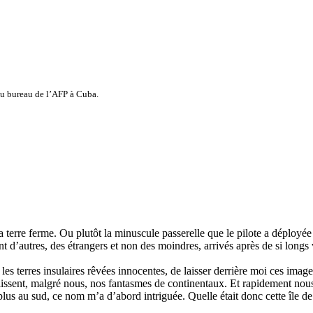
u bureau de l’AFP à Cuba.
terre ferme. Ou plutôt la minuscule passerelle que le pilote a déployée apr
tant d’autres, des étrangers et non des moindres, arrivés après de si lon
les terres insulaires rêvées innocentes, de laisser derrière moi ces image
lissent, malgré nous, nos fantasmes de continentaux. Et rapidement nous
lus au sud, ce nom m’a d’abord intriguée. Quelle était donc cette île d