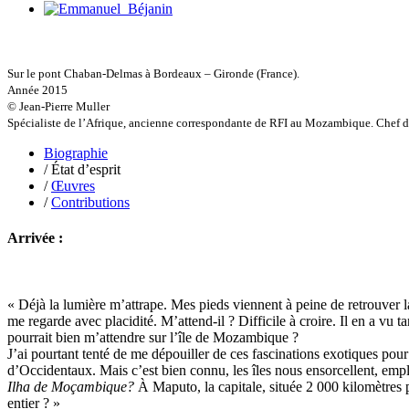
Guillotel Pierre-Antoine
Guyon Élizabeth
Haegy Jean-Marie
Hafez Kim
Sur le pont Chaban-Delmas à Bordeaux – Gironde (France).
Halluin Bruno d’
Année 2015
Hardivilliers Albéric d’
© Jean-Pierre Muller
Harvey James
Spécialiste de l’Afrique, ancienne correspondante de RFI au Mozambique. Chef d
Heimburger Mario
Hervouët Tifenn
Biographie
Houdaille Christophe
/ État d’esprit
Hussain Fawaz
/
Œuvres
Hussenet Emmanuel
/
Contributions
Imhof Valentine
Jacq Marie-Claire
Arrivée :
Jallade Sébastien
Janichon Gérard
Kerouedan Annie
Klein Julie
« Déjà la lumière m’attrape. Mes pieds viennent à peine de retrouver la 
Klotz Lætitia
me regarde avec placidité. M’attend-il ? Difficile à croire. Il en a vu 
Klvana Ilya
pourrait bien m’attendre sur l’île de Mozambique ?
Kotry Jérôme
J’ai pourtant tenté de me dépouiller de ces fascinations exotiques pour 
La Brosse Gaële de
d’Occidentaux. Mais c’est bien connu, les îles nous ensorcellent, emp
Labouche Didier
Ilha de Moçambique?
À Maputo, la capitale, située 2 000 kilomètres p
Lacarrière Jacques
entier ? »
Lacrampe Corine