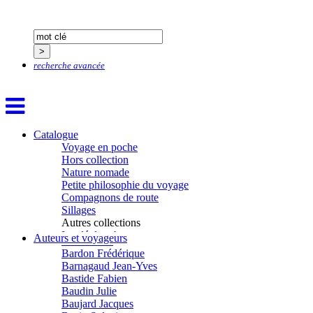
Aïtmatov Tchinguiz
Adjemian David
recherche avancée
Alaux Marc
Allaert Lodewijk
Allano Joël
Allix Stéphane
Apprill Christophe
Catalogue
Ardillier-Carras Françoise
Voyage en poche
Arnould Jacques
Hors collection
Arseniev Vladimir
Nature nomade
Aubertel Pierre-Marie
Petite philosophie du voyage
Béjanin Emmanuel
Compagnons de route
Bérard Géraldine
Sillages
Baldit de Barral Siméon
Autres collections
Balen Noël
La clé des champs
Auteurs et voyageurs
Balhi Jamel
Chemins d’étoiles
Bardon Frédérique
Visions
Barnagaud Jean-Yves
Bastide Fabien
Baudin Julie
Baujard Jacques