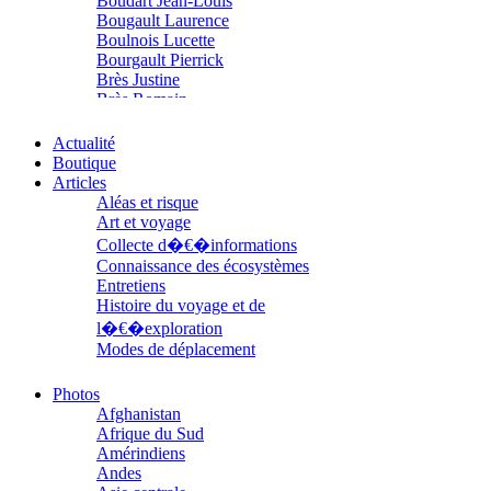
Boudart Jean-Louis
Bougault Laurence
Boulnois Lucette
Bourgault Pierrick
Brès Justine
Brès Romain
Brossier Éric
Buchy Franck
Actualité
Buffon Bertrand
Boutique
Buiron Daphné
Articles
Busquet Gérard
Aléas et risque
Cagnat René
Art et voyage
Calonne Marc-Antoine
Collecte d�€�informations
Calvez Tangi
Connaissance des écosystèmes
Cann Typhaine
Entretiens
Carbonnaux Stéphan
Histoire du voyage et de
Caritey Rémi
l�€�exploration
Carrau Noak
Modes de déplacement
Caufriez Anne
Parcours
Chérel Guillaume
Parcours choisis
Photos
Chambost Germain
Patrimoine
Afghanistan
Chapuis Éric
Petite ethnographie
Afrique du Sud
Chapuis Amandine
Portraits
Amérindiens
Chastel Marie
Questions de survie
Andes
Chaud Marianne
Réflexions