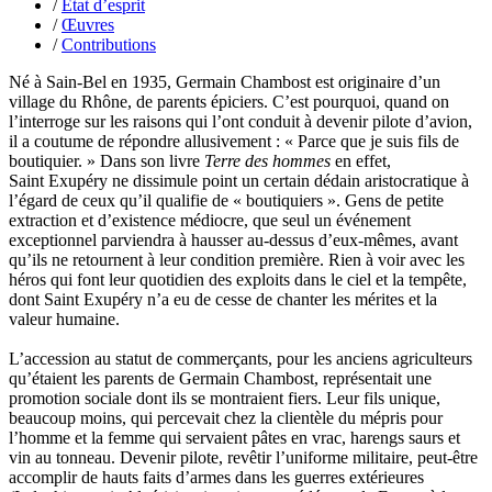
/
État d’esprit
Grange Florent
/
Œuvres
Gras Cédric
/
Contributions
Griette Olivier
Guéguéniat Jean-Yves
Né à Sain-Bel en 1935, Germain Chambost est originaire d’un
Guerrier Gérard
village du Rhône, de parents épiciers. C’est pourquoi, quand on
Guillemot Agnès
l’interroge sur les raisons qui l’ont conduit à devenir pilote d’avion,
Guillotel Pierre-Antoine
il a coutume de répondre allusivement : « Parce que je suis fils de
Guyon Élizabeth
boutiquier. » Dans son livre
Terre des hommes
en effet,
Haegy Jean-Marie
Saint Exupéry ne dissimule point un certain dédain aristocratique à
Hafez Kim
l’égard de ceux qu’il qualifie de « boutiquiers ». Gens de petite
Halluin Bruno d’
extraction et d’existence médiocre, que seul un événement
Hardivilliers Albéric d’
exceptionnel parviendra à hausser au-dessus d’eux-mêmes, avant
Harvey James
qu’ils ne retournent à leur condition première. Rien à voir avec les
Heimburger Mario
héros qui font leur quotidien des exploits dans le ciel et la tempête,
Hervouët Tifenn
dont Saint Exupéry n’a eu de cesse de chanter les mérites et la
Houdaille Christophe
valeur humaine.
Hussain Fawaz
Hussenet Emmanuel
L’accession au statut de commerçants, pour les anciens agriculteurs
Imhof Valentine
qu’étaient les parents de Germain Chambost, représentait une
Jacq Marie-Claire
promotion sociale dont ils se montraient fiers. Leur fils unique,
Jallade Sébastien
beaucoup moins, qui percevait chez la clientèle du mépris pour
Janichon Gérard
l’homme et la femme qui servaient pâtes en vrac, harengs saurs et
Kerouedan Annie
vin au tonneau. Devenir pilote, revêtir l’uniforme militaire, peut-être
Klein Julie
accomplir de hauts faits d’armes dans les guerres extérieures
Klotz Lætitia