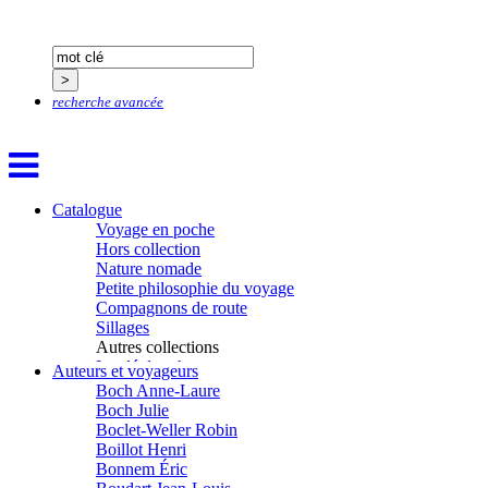
Bardon Frédérique
Barnagaud Jean-Yves
Bastide Fabien
Baudin Julie
Baujard Jacques
recherche avancée
Bazin Sylvain
Bellanger Marc
Bellec Hervé
Belleville Régis
Benestar Géraldine
Catalogue
Benoist Yann
Voyage en poche
Bertrand Jordane
Hors collection
Bertrandy Antoine
Nature nomade
Bezsonov Youri
Petite philosophie du voyage
Bideau Michel-Cosme
Compagnons de route
Billard Yannick
Sillages
Blanchet Anne-Lise
Autres collections
Bluntzer Christophe
La clé des champs
Auteurs et voyageurs
Bobin Mathieu
Chemins d’étoiles
Boch Anne-Laure
Visions
Boch Julie
Boclet-Weller Robin
Boillot Henri
Bonnem Éric