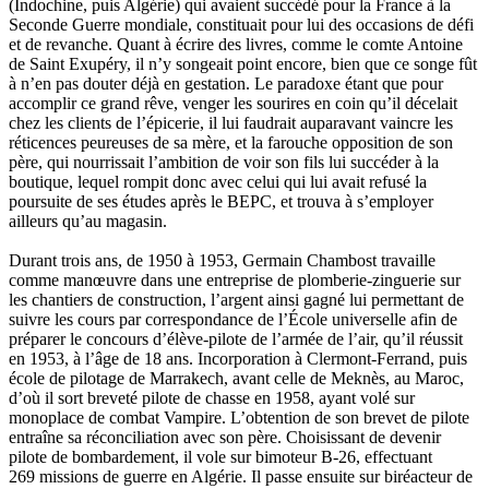
(Indochine, puis Algérie) qui avaient succédé pour la France à la
Klvana Ilya
Seconde Guerre mondiale, constituait pour lui des occasions de défi
Kotry Jérôme
et de revanche. Quant à écrire des livres, comme le comte Antoine
La Brosse Gaële de
de Saint Exupéry, il n’y songeait point encore, bien que ce songe fût
Labouche Didier
à n’en pas douter déjà en gestation. Le paradoxe étant que pour
Lacarrière Jacques
accomplir ce grand rêve, venger les sourires en coin qu’il décelait
Lacrampe Corine
chez les clients de l’épicerie, il lui faudrait auparavant vaincre les
Lagny Laurence
réticences peureuses de sa mère, et la farouche opposition de son
Laheurte Marielle
père, qui nourrissait l’ambition de voir son fils lui succéder à la
Lamotte Aymeric de
boutique, lequel rompit donc avec celui qui lui avait refusé la
Lanni Dominique
poursuite de ses études après le BEPC, et trouva à s’employer
Lanouguère-Bruneau Virginie
ailleurs qu’au magasin.
Lantz François
Lautier-Gaud Jean
Durant trois ans, de 1950 à 1953, Germain Chambost travaille
Le Maître Anne
comme manœuvre dans une entreprise de plomberie-zinguerie sur
Leblanc Léopoldine
les chantiers de construction, l’argent ainsi gagné lui permettant de
Leblay Julien
suivre les cours par correspondance de l’École universelle afin de
Lebrun Alain
préparer le concours d’élève-pilote de l’armée de l’air, qu’il réussit
Lefèvre David
en 1953, à l’âge de 18 ans. Incorporation à Clermont-Ferrand, puis
Lelièvre Olivier
école de pilotage de Marrakech, avant celle de Meknès, au Maroc,
Lemire Olivier
d’où il sort breveté pilote de chasse en 1958, ayant volé sur
Lemonnier Philippe
monoplace de combat Vampire. L’obtention de son brevet de pilote
Lobo Éric
entraîne sa réconciliation avec son père. Choisissant de devenir
Lodoidamba Chadraabalyn
pilote de bombardement, il vole sur bimoteur B-26, effectuant
Loireau Alexis
269 missions de guerre en Algérie. Il passe ensuite sur biréacteur de
Loquet Denis