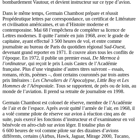
bombardement Vautour, et devient instructeur sur ce type d’avion.
Lutz Philippe
Luzzatto-Béjanin Béatrice
Dans le même temps, Germain Chambost prépare et réussit
Manoukian Patrick
Propédeutique lettres par correspondance, un certificat de Littérature
Marcel Patrick
et civilisation américaines, et un d’Histoire moderne et
Marthaler Claude
contemporaine. Mai 68 l’empêchera de compléter sa licence de
Mathé Brian
Lettres modernes. Il quitte l’armée en juin 1968, avec le grade de
Mathieu Sandra
capitaine, ayant effectué 3 500 heures de vol, et entre comme
Miollis Bertrand de
journaliste au bureau de Paris du quotidien régional
Sud-Ouest
,
Mittelette Eddie
devenant grand reporter en 1971. Il couvre alors tous les conflits de
Monchaud Morgan
l’époque. En 1972, il publie un premier essai,
De Mermoz à
Mouginet Xavier
l’ordinateur
, qui reçoit le prix Louis Castex de l’Académie
Moullec Christian
française. Plus d’une vingtaine d’autres titres suivront – essais,
Muller Victor
romans, récits, poèmes –, dont certains couronnés par trois autres
Neyret Pierre
prix littéraires :
Les Chevaliers de l’Apocalypse
,
Little Boy
et
Les
Neyroud Michel
Hommes de l’Aéropostale
. Tous se rapportent, de près ou de loin, au
Nicolas Philippe
monde de l’aviation. Il prend sa retraite de journaliste en 1998.
Niveau Stéphane
Noacco Cristina
Germain Chambost est colonel de réserve, membre de l’Académie
Nobili Johanna
de l’air et de l’espace. Après avoir quitté l’armée de l’air, en 1968, il
Nodet Mariette
a volé comme pilote de réserve sur avion à réaction cinq ans de
Nodet Philippe
suite, puis exercé les fonctions d’instructeur et d’examinateur en vol
Ollivier-Henry Jocelyne
bénévole en aéro-club sur avion léger. Il totalise plus de
Olmedo Éric
6 600 heures de vol comme pilote sur des dizaines d’avions
Pacquier Thierry
différents, certains (Airbus, Hawk, Jaguar, Mirage 2000, Tucano,
Pajetnov Valentin