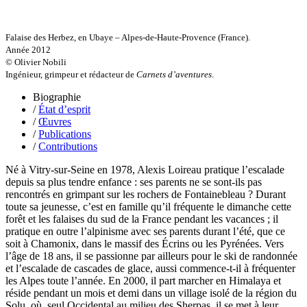
Mouginet Xavier
Moullec Christian
Muller Victor
Falaise des Herbez, en Ubaye – Alpes-de-Haute-Provence (France).
Neyret Pierre
Année 2012
Neyroud Michel
© Olivier Nobili
Nicolas Philippe
Ingénieur, grimpeur et rédacteur de
Carnets d’aventures
.
Niveau Stéphane
Noacco Cristina
Biographie
Nobili Johanna
/
État d’esprit
Nodet Mariette
/
Œuvres
Nodet Philippe
/
Publications
Ollivier-Henry Jocelyne
/
Contributions
Olmedo Éric
Pacquier Thierry
Né à Vitry-sur-Seine en 1978, Alexis Loireau pratique l’escalade
Pajetnov Valentin
depuis sa plus tendre enfance : ses parents ne se sont-ils pas
Pastureau Jean
rencontrés en grimpant sur les rochers de Fontainebleau ? Durant
Pavie Auguste
toute sa jeunesse, c’est en famille qu’il fréquente le dimanche cette
Pelcat Armelle
forêt et les falaises du sud de la France pendant les vacances ; il
Peltier Julien
pratique en outre l’alpinisme avec ses parents durant l’été, que ce
Pinchon Emmanuel
soit à Chamonix, dans le massif des Écrins ou les Pyrénées. Vers
Pitiot Michaël
l’âge de 18 ans, il se passionne par ailleurs pour le ski de randonnée
Pitras Olivier
et l’escalade de cascades de glace, aussi commence-t-il à fréquenter
Plane Alice
les Alpes toute l’année. En 2000, il part marcher en Himalaya et
Poncet Sally
réside pendant un mois et demi dans un village isolé de la région du
Poncins Gontran de
Solu, où, seul Occidental au milieu des Sherpas, il se met à leur