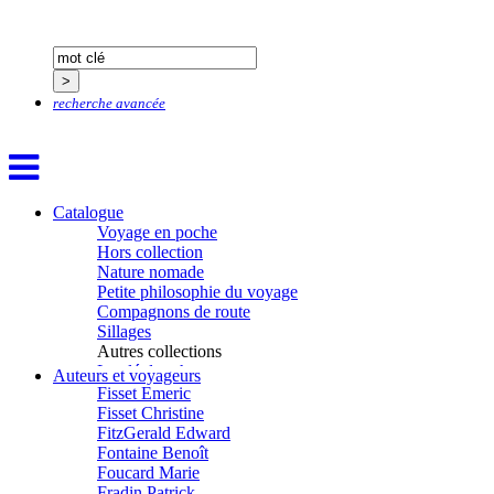
Dash Naraa
Debove Florence
Dectot de Christen Antoine
Dedet Christian
Degoul Franck
recherche avancée
Delaunay Matthieu
Deledicque Sébastien
Delloye Bernard
Delloye Mélanie
Descave Nicolas
Catalogue
Desprez Élise
Voyage en poche
Desprez Léopoldine
Hors collection
Devouassoux Philippe
Nature nomade
Dubois-Tartacap Nicole
Petite philosophie du voyage
Ducret Nicolas
Compagnons de route
Dugast Stéphane
Sillages
Dunbar Géraldine
Autres collections
Edwards Richard
La clé des champs
Figueras Raymond
Auteurs et voyageurs
Chemins d’étoiles
Fisset Émeric
Visions
Fisset Christine
FitzGerald Edward
Fontaine Benoît
Foucard Marie
Fradin Patrick