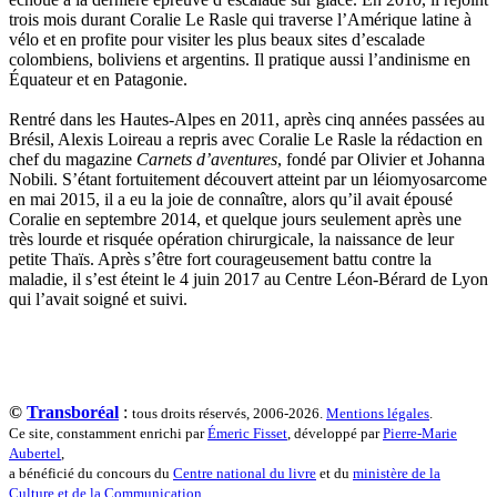
Squillace Sophie
trois mois durant Coralie Le Rasle qui traverse l’Amérique latine à
Stuck Hudson
vélo et en profite pour visiter les plus beaux sites d’escalade
Sylvestre Françoise
colombiens, boliviens et argentins. Il pratique aussi l’andinisme en
Tardieu Marc
Équateur et en Patagonie.
Terrisse Marc
Tesson Sylvain
Rentré dans les Hautes-Alpes en 2011, après cinq années passées au
Thevenet Jacqueline
Brésil, Alexis Loireau a repris avec Coralie Le Rasle la rédaction en
Touboul Marion
chef du magazine
Carnets d’aventures
, fondé par Olivier et Johanna
Toumanov Vadim
Nobili. S’étant fortuitement découvert atteint par un léiomyosarcome
Trouplin Boris
en mai 2015, il a eu la joie de connaître, alors qu’il avait épousé
Troussier Virginie
Coralie en septembre 2014, et quelque jours seulement après une
Tuilier Romain
très lourde et risquée opération chirurgicale, la naissance de leur
Tulane Fabrice
petite Thaïs. Après s’être fort courageusement battu contre la
Tzapoff Antoine
maladie, il s’est éteint le 4 juin 2017 au Centre Léon-Bérard de Lyon
Ujfalvy-Bourdon Marie de
qui l’avait soigné et suivi.
Urbain Jean-Didier
Valéry Philippe
Valentin Jean-Pierre
Valverde Benjamin
Vayron Isabelle
Vayron Xavier
©
Transboréal
:
tous droits réservés, 2006-2026.
Mentions légales
.
Vera Siphay
Ce site, constamment enrichi par
Émeric Fisset
, développé par
Pierre-Marie
Victor Daphné
Aubertel
,
Victor Paul-Émile
a bénéficié du concours du
Centre national du livre
et du
ministère de la
Victor Stéphane
Culture et de la Communication
.