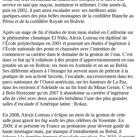
Poulle Marie-Lazarine
service en tant que maçon, instituteur et infirmier. Cette année-là,
Poussin Alexandre
puis en 2002, il part aussi escalader avec ses meilleurs amis
Prjevalski Nikolaï
quelques-unes des plus belles montagnes de la cordillère Blanche au
Quierzy Pauline
Pérou et de la cordillère Royale en Bolivie.
Raffard Matthieu
Rasse Rémy
Après un stage de fin d’études de trois mois réalisé en Californie sur
Ravel Patrice de
le phénomène climatique El Niño, Alexis Loireau est diplômé de
Revel Luc de
l’École polytechnique en 2001 et poursuit ses études d’ingénieur à
Ripart Jacqueline
l’École nationale des ponts et chaussées avec l’intention de
Rizzato Tullio
commencer sa carrière dans le domaine de la gestion de l’eau. C’est
Rochez Carine
dans ce but qu’il collabore à des projets d’approvisionnement en eau
Rondón Analía
potable un an en Bolivie, six mois en Australie et un an au Brésil.
Roperch Aurélie
Ses différents séjours à l’étranger lui servent aussi de prétexte à la
Roux Baptiste
pratique de son activité favorite, l’escalade, successivement dans les
Sablé Erik
parcs nationaux de l’Ouest américain, sur les hauteurs de La Paz,
Saint-Loup
dans les environs d’Adelaide ou au fin fond du Minas Gerais. C’est
Salon Olivier
à Belo Horizonte qu’en 2007 il abandonne sa carrière d’ingénieur
Sapin-Defour Cédric
afin de créer avec deux associés brésiliens l’une des plus grandes
Sattler Alexandre
salles d’escalade d’Amérique latine : Rokaz.
Sauquet Michel
Sauve Philippe
En 2008, Alexis Loireau s’éclipse un mois de la gestion de cette
Shipton Eric
salle pour gravir les
big walls
les plus célèbres du Yosemite. En
Sibony Julie
2009, il se présente en France au probatoire pour devenir guide de
Sokpakbaïev Berdibek
haute montagne mais, par manque d’entraînement au Brésil, il
Soleilhavoup François
échoue à la dernière épreuve d’escalade sur glace. En 2010, il rejoint